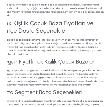
Bir başka popüler model de
çocuk tek kişilik baza
seçenekleridir. Bu ürünler, ergonomik yapıları
sayesinde çocukların omurga sağlığını destekler. Ayrıca dayanıklı malzemelerle üretildikleri için uzun yıllar
kullanılabilir. Modern veya klasik tarzlarda bulunabilen bu bazalar, hem kız hem de erkek çocuk odaları için
uygundur.
Tek Kişilik Çocuk Baza Fiyatları ve
Bütçe Dostu Seçenekler
Bir
tek kişilik çocuk baza
satın almak isteyen ebeveynlerin en çok merak ettiği konulardan biri
fiyatlardır. Çünkü mobilya seçiminde yalnızca estetik değil, bütçe dostu çözümler de oldukça önemlidir.
Günümüzde tek kişilik çocuk bazaların fiyatları; kullanılan malzeme, depolama özellikleri, ölçüler, ek
aksesuarlar ve dayanıklılık gibi faktörlere bağlı olarak değişir. Dolayısıyla farklı bütçelere uygun çok sayıda
model bulmak mümkündür.
Uygun Fiyatlı Tek Kişilik Çocuk Bazalar
Başlangıç seviyesinde daha uygun fiyatlı olan
tek kişilik çocuk baza fiyatları
, genellikle depolama
alanı olmayan sade modellerde görülür. Bu ürünler, fonksiyonellikten çok temel ihtiyaçları karşılamak
amacıyla tasarlanır. Özellikle küçük yaş gruplarındaki çocuklar için ideal olan bu seçenekler, bütçeyi
zorlamadan odada düzen sağlamayı mümkün kılar. Ayrıca çocukların hızlı büyüme evrelerinde, daha kısa
süre kullanılacak mobilyalara fazla yatırım yapmak istemeyen aileler için cazip bir alternatiftir.
Orta Segment Baza Seçenekleri
Biraz daha dayanıklı ve uzun ömürlü ürünler arayanlar için
orta segment tek kişilik çocuk bazaları
uygun bir çözümdür. Bu modellerde genellikle ek depolama alanları, çıkarılabilir başlıklar veya dayanıklı