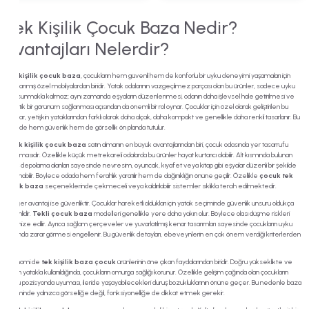
Tek Kişilik Çocuk Baza Nedir?
Avantajları Nelerdir?
Tek kişilik çocuk baza
, çocukların hem güvenli hem de konforlu bir uyku deneyimi yaşamaları için
tasarlanmış özel mobilyalardan biridir. Yatak odalarının vazgeçilmez parçası olan bu ürünler, sadece uyku
alanı sunmakla kalmaz; aynı zamanda eşyaların düzenlenmesi, odanın daha işlevsel hale getirilmesi ve
estetik bir görünüm sağlanması açısından da önemli bir rol oynar. Çocuklar için özel olarak geliştirilen bu
bazalar, yetişkin yataklarından farklı olarak daha alçak, daha kompakt ve genellikle daha renkli tasarlanır. Bu
sayede hem güvenlik hem de görsellik ön planda tutulur.
Bir
tek kişilik çocuk baza
satın almanın en büyük avantajlarından biri, çocuk odasında yer tasarrufu
sağlamasıdır. Özellikle küçük metrekareli odalarda bu ürünler hayat kurtarıcı olabilir. Alt kısmında bulunan
geniş depolama alanları sayesinde nevresim, oyuncak, kıyafet veya kitap gibi eşyalar düzenli bir şekilde
saklanabilir. Böylece odada hem ferahlık yaratılır hem de dağınıklığın önüne geçilir. Özellikle
çocuk tek
kişilik baza
seçeneklerinde çekmeceli veya kaldırılabilir sistemler sıklıkla tercih edilmektedir.
Bir diğer avantaj ise güvenliktir. Çocuklar hareketli oldukları için yatak seçiminde güvenlik unsuru oldukça
önemlidir.
Tekli çocuk baza
modelleri genellikle yere daha yakın olur. Böylece olası düşme riskleri
minimize edilir. Ayrıca sağlam çerçeveler ve yuvarlatılmış kenar tasarımları sayesinde çocukların uyku
sırasında zarar görmesi engellenir. Bu güvenlik detayları, ebeveynlerin en çok önem verdiği kriterlerden
biridir.
Ergonomi de
tek kişilik baza çocuk
ürünlerinin öne çıkan faydalarından biridir. Doğru yükseklikte ve
uygun yatakla kullanıldığında, çocukların omurga sağlığı korunur. Özellikle gelişim çağında olan çocukların
doğru pozisyonda uyuması, ileride yaşayabilecekleri duruş bozukluklarının önüne geçer. Bu nedenle baza
seçiminde yalnızca görselliğe değil, fonksiyonelliğe de dikkat etmek gerekir.