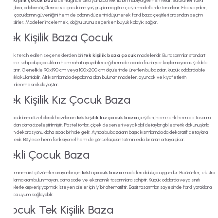
Tek kişilik çocuk baza
denildiğinde akla yalnızca tek tip bir mobilya gelmemelidir. Bu ürünler farklı
ihtiyaçlara, odaların ölçülerine ve çocukların yaş gruplarına göre çeşitli modellerde tasarlanır. Ebeveynler,
hem çocuklarının güvenliğini hem de odanın düzenini düşünerek farklı baza çeşitleri arasından seçim
yapabilirler. Modelleri incelemek, doğru ürünü seçerken büyük kolaylık sağlar.
Tek Kişilik Baza Çocuk
En çok tercih edilen seçeneklerden biri
tek kişilik baza çocuk
modelleridir. Bu tasarımlar standart
ölçülere sahip olup çocukların hem rahat uyuyabileceği hem de odada fazla yer kaplamayacak şekilde
hazırlanır. Genellikle 90x190 cm veya 100x200 cm ölçülerinde üretilen bu bazalar, küçük odalarda bile
kolaylıkla kullanılabilir. Alt kısımlarında depolama alanı bulunan modeller, oyuncak ve kıyafetlerin
düzenlenmesini kolaylaştırır.
Tek Kişilik Kız Çocuk Baza
Kız çocuklarına özel olarak hazırlanan
tek kişilik kız çocuk baza
çeşitleri, hem renk hem de tasarım
açısından daha özelleştirilmiştir. Pastel tonlar, çiçek desenleri veya kalpli detaylar gibi estetik dokunuşlarla
odanın dekorasyonu daha sıcak bir hale gelir. Ayrıca bu bazaların başlık kısımlarında da dekoratif detaylara
yer verilir. Böylece hem fonksiyonel hem de görsel açıdan tatmin edici bir ürün ortaya çıkar.
Tekli Çocuk Baza
Daha minimalist çözümler arayanlar için
tekli çocuk baza
modelleri oldukça uygundur. Bu ürünler, ekstra
depolama alanı bulunmayan, daha sade ve ekonomik tasarımlara sahiptir. Küçük odalarda veya sınırlı
bütçelerle alışveriş yapmak isteyen aileler için iyi bir alternatiftir. Basit tasarımları sayesinde farklı yataklarla
kolayca uyum sağlayabilir.
Çocuk Tek Kişilik Baza