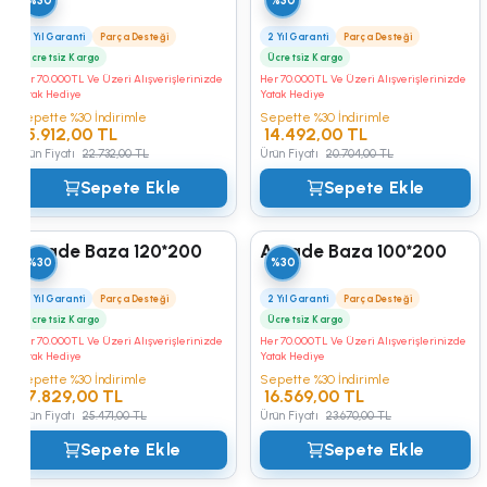
%30
%30
2 Yıl Garanti
Parça Desteği
2 Yıl Garanti
Parça Desteği
Ücretsiz Kargo
Ücretsiz Kargo
Her 70.000TL Ve Üzeri Alışverişlerinizde
Her 70.000TL Ve Üzeri Alışverişlerinizde
Yatak Hediye
Yatak Hediye
Sepette %30 İndirimle
Sepette %30 İndirimle
15.912,00 TL
14.492,00 TL
Ürün Fiyatı
22.732,00 TL
Ürün Fiyatı
20.704,00 TL
Sepete Ekle
Sepete Ekle
Arcade Baza 120*200
Arcade Baza 100*200
%30
%30
2 Yıl Garanti
Parça Desteği
2 Yıl Garanti
Parça Desteği
Ücretsiz Kargo
Ücretsiz Kargo
Her 70.000TL Ve Üzeri Alışverişlerinizde
Her 70.000TL Ve Üzeri Alışverişlerinizde
Yatak Hediye
Yatak Hediye
Sepette %30 İndirimle
Sepette %30 İndirimle
17.829,00 TL
16.569,00 TL
Ürün Fiyatı
25.471,00 TL
Ürün Fiyatı
23.670,00 TL
Sepete Ekle
Sepete Ekle