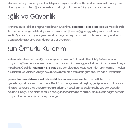
kaldırılabilir bazalar sayesinde oyuncaklar, kitaplar ve kıyafetler düzenli bir şekilde saklanabilir. Bu sayede
odada hem yer tasarrufu sağlanır hem de çocuklar için daha düzenli bir yaşam alanı oluşturulur.
Sağlık ve Güvenlik
Ebeveynlerin en çok dikkat ettiği noktalardan biri güvenliktir.
Tek kişilik baza kız çocuk
modellerinde
kullanılan malzemeler genellikle dayanıklı ve zararsızdır. Çocuk sağlığına uygun boyalar ve kaplamalar
tercih edilir. Ayrıca bazaların yere yakın tasarlanması, olası düşme risklerini azaltır. Kenarların yuvarlatılmış
olması da çocukların güvenliği açısından ekstra bir avantajdır.
Uzun Ömürlü Kullanım
Kız çocuklarına özel bazaların bir diğer avantajı ise uzun ömürlü olmasıdır. Çocuk büyüdükçe odanın
dekorasyonu değişse de sade ve modern tasarımlara sahip bazalar, gençlik döneminde de kullanılmaya
devam edilebilir. Özellikle
tek kişilik kız baza
seçeneklerinde klasik tasarımlar tercih edilirse, mobilya
yıllarca kullanılabilir ve yalnızca yatağın boyutu veya başlık gibi detaylar değiştirilerek yeniden uyarlanabilir.
Sonuç olarak,
kız çocuklara özel tek kişilik baza seçenekleri
, hem estetik hem de
fonksiyonellik açısından oldukça avantajlıdır. Renkli tasarımlar, dekoratif başlıklar, geniş depolama alanları ve
güvenli yapıları sayesinde ebeveynlerin içini rahatlatırken çocukların da odalarını daha çok seveceği bir
ortam oluşturur. Doğru seçilen bir baza, kız çocuğunun odasında hem huzurlu bir uyku alanı sağlar hem de
dekorasyonu tamamlayan şık bir detay haline gelir.