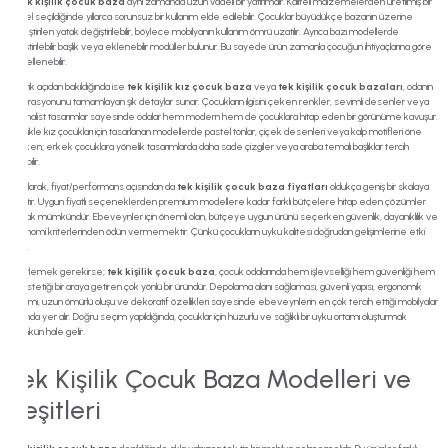
Bir
tek kişilik çocuk baza
aynı zamanda uzun vadeli bir yatırımdır. Kaliteli malzemelerden üretilmiş bir
model seçildiğinde yıllarca sorunsuz bir kullanım elde edilebilir. Çocuklar büyüdükçe bazanın üzerine
yerleştirilen yatak değiştirilebilir, böylece mobilyanın kullanım ömrü uzatılır. Ayrıca bazı modellerde
değiştirilebilir başlık veya eklenebilir modüller bulunur. Bu sayede ürün zamanla çocuğun ihtiyaçlarına göre
güncellenebilir.
Estetik açıdan bakıldığında ise
tek kişilik kız çocuk baza
veya
tek kişilik çocuk bazaları
, odanın
dekorasyonunu tamamlayan şık detaylar sunar. Çocukların ilgisini çeken renkler, sevimli desenler veya
minimalist tasarımlar sayesinde odalar hem modern hem de çocuklara hitap eden bir görünüme kavuşur.
Özellikle kız çocukları için tasarlanan modellerde pastel tonlar, çiçek desenleri veya kalp motifleri öne
çıkarken; erkek çocuklara yönelik tasarımlarda daha sade çizgiler veya araba temalı başlıklar tercih
edilebilir.
Son olarak, fiyat/performans açısından da
tek kişilik çocuk baza fiyatları
oldukça geniş bir skalaya
sahiptir. Uygun fiyatlı seçeneklerden premium modellere kadar farklı bütçelere hitap eden çözümler
bulmak mümkündür. Ebeveynler için önemli olan, bütçeye uygun ürünü seçerken güvenlik, dayanıklılık ve
ergonomi kriterlerinden ödün vermemektir. Çünkü çocukların uyku kalitesi doğrudan gelişimlerine etki
eder.
Özetlemek gerekirse;
tek kişilik çocuk baza
, çocuk odalarında hem işlevselliği hem güvenliği hem
de estetiği bir araya getiren çok yönlü bir üründür. Depolama alanı sağlaması, güvenli yapısı, ergonomik
tasarımı, uzun ömürlü oluşu ve dekoratif özellikleri sayesinde ebeveynlerin en çok tercih ettiği mobilyalar
arasında yer alır. Doğru seçim yapıldığında, çocuklar için huzurlu ve sağlıklı bir uyku ortamı oluşturmak
mümkün hale gelir.
Tek Kişilik Çocuk Baza Modelleri ve
Çeşitleri