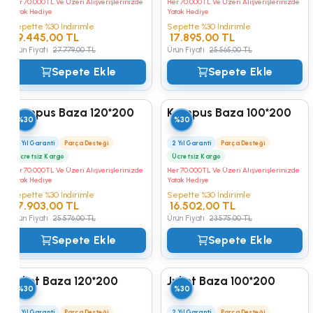
Her 70.000TL Ve Üzeri Alışverişlerinizde
Her 70.000TL Ve Üzeri Alışverişlerinizde
Yatak Hediye
Yatak Hediye
Sepette %30 İndirimle
Sepette %30 İndirimle
19.445,00 TL
17.895,00 TL
Ürün Fiyatı
27.779,00 TL
Ürün Fiyatı
25.565,00 TL
Sepete Ekle
Sepete Ekle
Kampus Baza 120*200
Kampus Baza 100*200
%30
%30
2 Yıl Garanti
Parça Desteği
2 Yıl Garanti
Parça Desteği
Ücretsiz Kargo
Ücretsiz Kargo
Her 70.000TL Ve Üzeri Alışverişlerinizde
Her 70.000TL Ve Üzeri Alışverişlerinizde
Yatak Hediye
Yatak Hediye
Sepette %30 İndirimle
Sepette %30 İndirimle
17.903,00 TL
16.502,00 TL
Ürün Fiyatı
25.576,00 TL
Ürün Fiyatı
23.575,00 TL
Sepete Ekle
Sepete Ekle
Juliet Baza 120*200
Juliet Baza 100*200
%30
%30
2 Yıl Garanti
Parça Desteği
2 Yıl Garanti
Parça Desteği