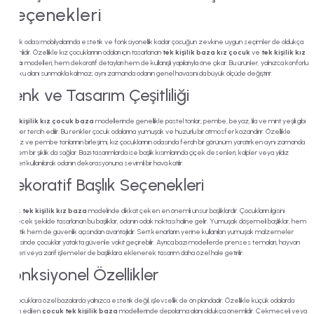
Seçenekleri
Çocuk odası mobilyalarında estetik ve fonksiyonellik kadar çocuğun zevkine uygun seçimler de oldukça
önemlidir. Özellikle kız çocuklarının odaları için tasarlanan
tek kişilik baza kız çocuk
ve
tek kişilik kız
baza
modelleri, hem dekoratif detayları hem de kullanışlı yapılarıyla öne çıkar. Bu ürünler, yalnızca konforlu
bir uyku alanı sunmakla kalmaz; aynı zamanda odanın genel havasını da büyük ölçüde değiştirir.
Renk ve Tasarım Çeşitliliği
Tek kişilik kız çocuk baza
modellerinde genellikle pastel tonlar, pembe, beyaz, lila ve mint yeşili gibi
renkler tercih edilir. Bu renkler çocuk odalarına yumuşak ve huzurlu bir atmosfer kazandırır. Özellikle
beyaz ve pembe tonlarının birleşimi, kız çocuklarının odasında ferah bir görünüm yaratırken aynı zamanda
modern bir şıklık da sağlar. Bazı tasarımlarda ise başlık kısımlarında çiçek desenleri, kalpler veya yıldız
figürleri kullanılarak odanın dekorasyonuna sevimli bir hava katılır.
Dekoratif Başlık Seçenekleri
Birçok
tek kişilik kız baza
modelinde dikkat çeken en önemli unsur başlıklardır. Çocukların ilgisini
çekecek şekilde tasarlanan bu başlıklar, odanın odak noktası haline gelir. Yumuşak döşemeli başlıklar, hem
estetik hem de güvenlik açısından avantajlıdır. Sert kenarların yerine kullanılan yumuşak malzemeler
sayesinde çocuklar yatakta güvenle vakit geçirebilir. Ayrıca bazı modellerde prenses temaları, hayvan
figürleri veya zarif işlemeler de başlıklara eklenerek tasarım daha özel hale getirilir.
Fonksiyonel Özellikler
Kız çocuklara özel bazalarda yalnızca estetik değil, işlevsellik de ön plandadır. Özellikle küçük odalarda
tercih edilen
çocuk tek kişilik baza
modellerinde depolama alanı oldukça önemlidir. Çekmeceli veya