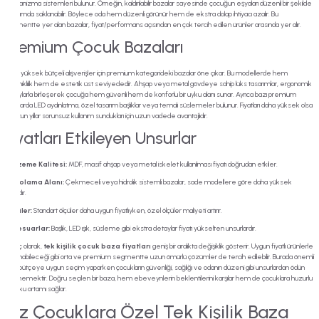
mekanizma sistemleri bulunur. Örneğin, kaldırılabilir bazalar sayesinde çocuğun eşyaları düzenli bir şekilde
alt kısımda saklanabilir. Böylece oda hem düzenli görünür hem de ekstra dolap ihtiyacı azalır. Bu
segmentte yer alan bazalar, fiyat/performans açısından en çok tercih edilen ürünler arasında yer alır.
Premium Çocuk Bazaları
Daha yüksek bütçeli alışverişler için premium kategorideki bazalar öne çıkar. Bu modellerde hem
dayanıklılık hem de estetik üst seviyededir. Ahşap veya metal gövdeye sahip lüks tasarımlar, ergonomik
detaylarla birleşerek çocuğa hem güvenli hem de konforlu bir uyku alanı sunar. Ayrıca bazı premium
bazalarda LED aydınlatma, özel tasarım başlıklar veya temalı süslemeler bulunur. Fiyatları daha yüksek olsa
da uzun yıllar sorunsuz kullanım sundukları için uzun vadede avantajlıdır.
Fiyatları Etkileyen Unsurlar
Malzeme Kalitesi:
MDF, masif ahşap veya metal iskelet kullanılması fiyatı doğrudan etkiler.
Depolama Alanı:
Çekmeceli veya hidrolik sistemli bazalar, sade modellere göre daha yüksek
fiyatlıdır.
Ölçüler:
Standart ölçüler daha uygun fiyatlıyken, özel ölçüler maliyeti artırır.
Aksesuarlar:
Başlık, LED ışık, süsleme gibi ekstra detaylar fiyatı yükselten unsurlardır.
Sonuç olarak,
tek kişilik çocuk baza fiyatları
geniş bir aralıkta değişiklik gösterir. Uygun fiyatlı ürünlerle
başlanabileceği gibi orta ve premium segmentte uzun ömürlü çözümler de tercih edilebilir. Burada önemli
olan, bütçeye uygun seçim yaparken çocukların güvenliği, sağlığı ve odanın düzeni gibi unsurlardan ödün
vermemektir. Doğru seçilen bir baza, hem ebeveynlerin beklentilerini karşılar hem de çocuklara huzurlu
bir uyku ortamı sağlar.
Kız Çocuklara Özel Tek Kişilik Baza