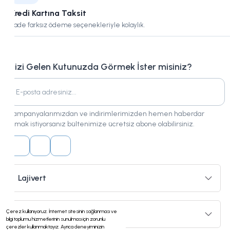
Kredi Kartına Taksit
Vade farksız ödeme seçenekleriyle kolaylık.
Bizi Gelen Kutunuzda Görmek İster misiniz?
Kampanyalarımızdan ve indirimlerimizden hemen haberdar
olmak istiyorsanız bültenimize ücretsiz abone olabilirsiniz.
Lajivert
Çerez kullanıyoruz. İnternet sitesinin sağlanması ve
Hizmetler
bilgi toplumu hizmetlerinin sunulması için zorunlu
çerezler kullanmaktayız. Ayrıca deneyiminizin