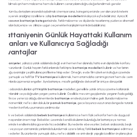
verebilmek için hem malzeme hem de kullanım senaryolarını doğru değerlendirmek gerekir.
Eğer tüm bu detayların arasında kaybolmak istemiyorsanız, kategori içerisinde yer alan ürün listelerini
filtreleyerek aradığınız özelliklere sahip
battaniye modelleri
ni kolayca keşfedebilirsiniz. Ayrıca
X
markasının battaniye kategorisi
nde, farklı malzeme ve ölçülerde tasarlanmış yüzlerce alternatif
arasından bütçenize ve stilinize uygun seçenekleri karşılaştırma imkânı bulabilirsiniz.
Battaniyenin Günlük Hayattaki Kullanım
Alanları ve Kullanıcıya Sağladığı
Avantajlar
Battaniyeler
, yalnızca yatak odalarında değil; evin hemen her alanında, hatta evin dışında bile konforu
artıran ürünlerdir. Günlük hayatın farklı anlarında farklı tipte
battaniye modelleri
kullanılır ve her birinin
sunduğu avantajlar çeşitli kullanıcı profillerine hitap eder. Örneğin, evde film izlerken koltuğun üzerinde
ince, yumuşak ve hafif bir
TV battaniyesi
kullanmak, hem ortamı daha samimi gösterir hem de serin
akşamlarda üşümenizi engeller. Aynı battaniye, misafir geldiğinde dekoratif bir örtüye dönüşebilir.
Yatak odasında kullanılan
çift kişilik battaniye
modelleri, genellikle yatak örtüsü üzerine katlanarak
konumlandırılır veya doğrudan yorgan yerine kullanılır. Özellikle mevsim geçişlerinde yorganın fazla geldiği,
çarşafın ise yetersiz olduğu dönemlerde
battaniye
en ideal çözüm haline gelir. Burada malzeme
seçimi önemlidir; nefes alan dokulu bir
pamuk battaniye
, gece boyunca vücut ısınızı dengede tutarak
terlemeden konforlu uyumanıza yardımcı olur.
Çocuk ve bebek odalarında
bebek battaniyesi
kullanımı ise hem fiziksel konfor hem de duygusal
güven açısından önem taşır. Bebekler, üzerinde kendi kokularının bulunduğu bir battaniyeye temas
ettiklerinde kendilerini daha güvende hissedebilirler. Bu nedenle ebeveynler, bebek arabasında, beşik
içinde veya oyun zamanında yanlarında bulundurmak üzere birkaç farklı
bebek battaniyesi
edinmeyi
tercih ederler. Bu ürünlerde yumuşak doku, nefes alabilirlik ve anti-alerjik yapı gibi özellikler ön plana çıkar.