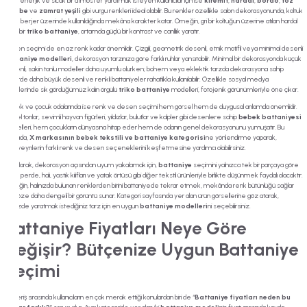
Daha enerjik ve sıcak bir atmosfer yaratmak isteyen kullanıcılar için ise
kiremit
,
hardal
,
bordo
,
toz
pembe
ve
zümrüt yeşili
gibi vurgu renkleri ideal olabilir. Bu renkler özellikle salon dekorasyonunda, koltuk
veya berjer üzerinde kullanıldığında mekâna karakter katar. Örneğin, gri bir koltuğun üzerine atılan hardal
sarısı bir
triko battaniye
, ortamda güçlü bir kontrast ve canlılık yaratır.
Desen seçimi de en az renk kadar önemlidir. Çizgili, geometrik desenli, etnik motifli veya minimal desenli
battaniye modelleri
, dekorasyon tarzınıza göre farklı ruhlar yansıtabilir. Minimal bir dekorasyonda küçük
desenli, sakin tonlu modeller daha uyumlu olurken; bohem veya eklektik tarzda dekorasyona sahip
evlerde daha büyük desenli ve renkli battaniyeler rahatlıkla kullanılabilir. Özellikle sosyal medya
içeriklerinde sık gördüğümüz kalın örgülü
triko battaniye
modelleri, fotojenik görünümleriyle öne çıkar.
Bebek ve çocuk odalarında ise renk ve desen seçimi hem görsel hem de duygusal anlamda önemlidir.
Pastel tonlar, sevimli hayvan figürleri, yıldızlar, bulutlar ve kalpler gibi desenlere sahip
bebek battaniyesi
modelleri, hem çocukların dünyasına hitap eder hem de odanın genel dekorasyonunu yumuşatır. Bu
noktada,
X markasının bebek tekstili ve battaniye kategorisi
ne yönlendirme yaparak,
ebeveynlerin farklı renk ve desen seçeneklerini keşfetmesine yardımcı olabilirsiniz.
Son olarak, dekorasyon açısından uyum yakalamak için,
battaniye
seçimini yalnızca tek bir parçaya göre
değil, perde, halı, yastık kılıfları ve yatak örtüsü gibi diğer tekstil ürünleriyle birlikte düşünmek faydalı olacaktır.
Örneğin, halınızda bulunan renklerden birini battaniyede tekrar etmek, mekânda renk bütünlüğü sağlar
ve göze daha dengeli bir görüntü sunar. Kategori sayfasında yer alan ürün görsellerine göz atarak,
evinizde yaratmak istediğiniz tarz için en uygun
battaniye modelleri
ni seçebilirsiniz.
Battaniye Fiyatları Neye Göre
Değişir? Bütçenize Uygun Battaniye
Seçimi
Alışveriş sırasında kullanıcıların en çok merak ettiği konulardan biri de “
Battaniye fiyatları neden bu