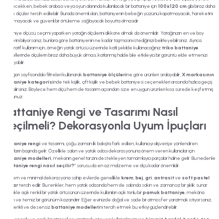
olabilecekken, bebek arabası veya oyun alanında kullanılacak bir battaniye için
100x120 cm
gibi biraz daha
büyük ölçüler tercih edilebilir. Burada önemli olan, battaniyenin bebeğin yüzünü kapatmayacak, hareketini
kısıtlamayacak ve güvenli bir örtüleme sağlayacak boyutta olmasıdır.
Battaniye ölçüsü seçimi yaparken yatağın ölçülerini dikkate almak da önemlidir. Yatağınızın en ve boy
ölçülerini biliyorsanız, bunlara göre battaniyenin ne kadar taşmasını istediğinizi belirleyebilirsiniz. Ayrıca
dekoratif kullanım için, örneğin yatak örtüsü üzerinde katlı şekilde kullanacağınız
triko battaniye
modellerinde ölçülerin biraz daha büyük olması, katlanmış halde bile etkileyici bir görüntü elde etmenizi
sağlayabilir.
Kategori sayfasındaki filtreleri kullanarak
battaniye ölçüleri
ne göre ürünleri sıralayabilir,
X markasının
battaniye kategorisi
nde tek kişilik, çift kişilik ve bebek battaniyesi seçenekleri arasında hızlıca geçiş
yapabilirsiniz. Böylece hem ölçü hem de tasarım açısından size en uygun ürünleri kısa sürede keşfetmiş
olursunuz.
Battaniye Rengi ve Tasarımı Nasıl
Seçilmeli? Dekorasyonla Uyum İpuçları
Battaniye rengi
ve tasarımı, çoğu zaman ilk bakışta fark edilen, kullanıcıyı alışverişe yönlendiren
unsurların başında gelir. Özellikle salon ve yatak odası dekorasyonuna önem veren kullanıcılar için
battaniye modelleri
, mekanın genel tarzını destekleyen tamamlayıcı parçalar haline gelir. Bu nedenle
“
Battaniye rengi nasıl seçilir?
” sorusu da en az malzeme ve ölçü kadar önemlidir.
Modern ve minimal dekorasyona sahip evlerde genellikle
krem
,
bej
,
gri
,
antrasit
ve
soft pastel
tonlar
tercih edilir. Bu renkler, hem yatak odasında hem de salonda sakin ve zamansız bir şıklık sunar.
Özellikle açık renkli bir yatak örtüsünün üzerinde kullanılan açık tonlu bir
pamuk battaniye
, mekâna
ferah ve temiz bir görünüm kazandırır. Eğer evinizde doğal ve sade bir atmosfer yaratmak istiyorsanız,
düz renkli ve desensiz
battaniye modelleri
ni tercih etmek bu etkiyi güçlendirebilir.