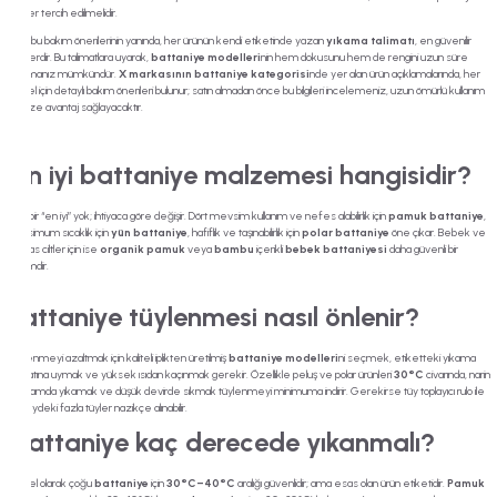
ürünler tercih edilmelidir.
Tüm bu bakım önerilerinin yanında, her ürünün kendi etiketinde yazan
yıkama talimatı
, en güvenilir
rehberdir. Bu talimatlara uyarak,
battaniye modelleri
nin hem dokusunu hem de rengini uzun süre
korumanız mümkündür.
X markasının battaniye kategorisi
nde yer alan ürün açıklamalarında, her
model için detaylı bakım önerileri bulunur; satın almadan önce bu bilgileri incelemeniz, uzun ömürlü kullanım
için size avantaj sağlayacaktır.
En iyi battaniye malzemesi hangisidir?
Tek bir “en iyi” yok; ihtiyaca göre değişir. Dört mevsim kullanım ve nefes alabilirlik için
pamuk battaniye
,
maksimum sıcaklık için
yün battaniye
, hafiflik ve taşınabilirlik için
polar battaniye
öne çıkar. Bebek ve
hassas ciltler için ise
organik pamuk
veya
bambu
içerikli
bebek battaniyesi
daha güvenli bir
seçimdir.
Battaniye tüylenmesi nasıl önlenir?
Tüylenmeyi azaltmak için kaliteli iplikten üretilmiş
battaniye modelleri
ni seçmek, etiketteki yıkama
talimatına uymak ve yüksek ısıdan kaçınmak gerekir. Özellikle peluş ve polar ürünleri
30°C
civarında, narin
programda yıkamak ve düşük devirde sıkmak tüylenmeyi minimuma indirir. Gerekirse tüy toplayıcı rulo ile
yüzeydeki fazla tüyler nazikçe alınabilir.
Battaniye kaç derecede yıkanmalı?
Genel olarak çoğu
battaniye
için
30°C–40°C
aralığı güvenlidir; ama esas olan ürün etiketidir.
Pamuk