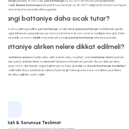
battaniye
genelde 30–40°C’de,
yün battaniye
ise 20–30°C’de hassas/yün programında
yıkanmalıdır.
Bebek battaniyesi
için parfümsüz deterjan ve 30–40°C aralığı tercih etmek hem hijyen
hem de kumaş ömrü açısından daha uygundur.
Hangi battaniye daha sıcak tutar?
En yüksek ısı yalıtımı genellikle
yün battaniye
ve kalın dokulu
peluş battaniye
modellerinde görülür.
Çok soğuk iklimlerde yaşayanlar için yün, hem ısı tutma hem de nem emme özelliğiyle öne çıkar. Daha
dengeli sıcaklık ve nefes alabilirlik isteyenler için ise kalın
pamuk battaniye
iyi bir ara çözümdür.
Battaniye alırken nelere dikkat edilmeli?
Önce
kullanım amacı
nı (yatak odası, salon, bebek odası, seyahat), sonra
malzeme türü
nü (pamuk,
yün, polar, peluş), ardından
ölçü
ve
mevsim
faktörünü netleştirmek gerekir. Hassas ciltler için alerji
yapmayan, nefes alan dokular; yoğun kullanım için ise kolay yıkanabilir ve dayanıklı
battaniye modelleri
tercih edilmelidir. Bütçe tarafında da, yalnızca fiyata değil; marka güvencesine ve kullanıcı yorumlarına
bakmak daha sağlıklı bir seçim sağlar.
Hızlı & Sorunsuz Teslimat