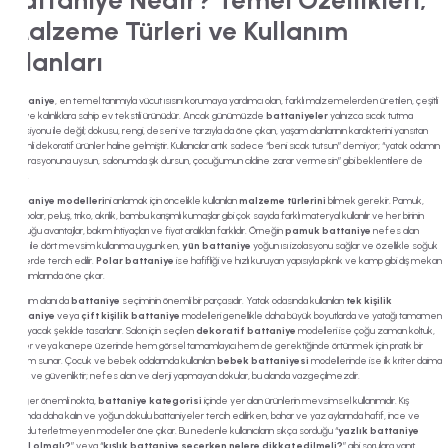
Battaniye Nedir? Temel Özellikleri,
Malzeme Türleri ve Kullanım
Alanları
Battaniye
, en temel tanımıyla vücut ısısını korumaya yardımcı olan, farklı malzemelerden üretilen, çeşitli
ölçü ve kalınlıklara sahip ev tekstili ürünüdür. Ancak günümüzde
battaniyeler
yalnızca sıcak tutma
fonksiyonu ile değil; dokusu, rengi, deseni ve tarzıyla da öne çıkan, yaşam alanlarının karakterini yansıtan
önemli dekoratif ürünler haline gelmiştir. Kullanıcılar artık sadece “beni sıcak tutsun” demiyor; “yatak odamın
dekorasyonuna uysun, salonumda şık dursun, çocuğumun cildine zarar vermesin” gibi beklentilere de
sahip.
Battaniye modelleri
ni anlamak için öncelikle kullanılan
malzeme türlerini
bilmek gerekir. Pamuk,
yün, polar, peluş, triko, akrilik, bambu karışımlı kumaşlar gibi çok sayıda farklı materyal kullanılır ve her birinin
sunduğu avantajlar, bakım ihtiyaçları ve fiyat aralıkları farklıdır. Örneğin
pamuk battaniye
nefes alan
yapısı ile dört mevsim kullanıma uygunken,
yün battaniye
yoğun ısı izolasyonu sağlar ve özellikle soğuk
iklimlerde tercih edilir.
Polar battaniye
ise hafifliği ve hızlı kuruyan yapısıyla piknik ve kamp gibi dış mekan
kullanımlarında öne çıkar.
Kullanım alanı da
battaniye
seçiminin önemli bir parçasıdır. Yatak odasında kullanılan
tek kişilik
battaniye
veya
çift kişilik battaniye
modelleri genellikle daha büyük boyutlarda ve yatağı tamamen
kaplayacak şekilde tasarlanır. Salon için seçilen
dekoratif battaniye
modelleri ise çoğu zaman koltuk,
berjer veya kanepe üzerinde hem görsel tamamlayıcı hem de gerektiğinde örtünmek için pratik bir
çözüm sunar. Çocuk ve bebek odalarında kullanılan
bebek battaniyesi
modellerinde ise ilk kriter daima
sağlık ve güvenliktir; nefes alan ve alerji yapmayan dokular, bu alanda vazgeçilmezdir.
Bir diğer önemli nokta,
battaniye kategorisi
içinde yer alan ürünlerin mevsimsel kullanımıdır. Kış
aylarında daha kalın ve yoğun dokulu battaniyeler tercih edilirken, bahar ve yaz aylarında hafif, ince ve
vücudu terletmeyen modeller öne çıkar. Bu nedenle kullanıcıların sıkça sorduğu “
yazlık battaniye
nasıl olmalı?
” veya “
kışlık battaniye seçerken nelere dikkat edilmeli?
” gibi sorulara yanıt