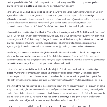
modellerine yönelebilirsiniz. Salon dekorasyonu için yumuşak ve gösterişli bir ürün arıyorsanız,
peluş
battaniye
veya
triko battaniye
gibi seçenekler daha uygun olacaktır.
İkinci olarak,
mevsim ve kullanım alışkanlıkları
devreye girer. Bazı kullanıcılar uyurken kalın ve ağır
battaniyelerden hoşlanmaz; onlar için ince ama sıcak tutan, vücudu sarmayan, hafif
battaniye
modelleri
daha uygundur. Bazıları ise ağırlık hissinden hoşlanır ve kalın, yoğun dokulu battaniyelerle kendini
daha güvende hisseder. Bu noktada tamamen kişisel konfor algınız devrededir; ancak ürün
açıklamalarında yer alan “mevsimlik”, “kışlık”, “yazlık” gibi tanımlara dikkat etmek faydalı olacaktır.
Üçüncü önemli kriter,
battaniye ölçüleri
dir. Tek kişilik yataklarda genellikle
150x200 cm
ölçülerindeki
battaniyeler yeterli olurken, çift kişilik yataklarda
200x220 cm
veya daha büyük ölçüler tercih edilir. King-
size yataklar için ise
220x240 cm
gibi daha geniş ölçüler idealdir. Bebek karyolalarında kullanılan
bebek
battaniyesi
ölçüleri ise 80x100, 100x120 gibi daha küçük ebatlarda üretilir. Ölçü seçimi sırasında,
battaniyenin yatağın kenarlarından ne kadar taşmasını istediğinizi de göz önünde bulundurmalısınız.
Dördüncü kriter,
cilt hassasiyeti ve alerji durumu
dur. Hassas cilde sahip kullanıcılar için
organik
pamuk
,
bambu karışımlı
veya hipoalerjenik özellikteki battaniyeler önerilir. Bu ürünler, kimyasal
işlemden minimum düzeyde geçtiği için ciltte tahriş ve kaşıntı riskini azaltır. Özellikle bebek ve çocuklar için
bebek battaniyesi
seçerken bu noktaya mutlaka dikkat edilmelidir.
Beşinci önemli konu ise
temizlik ve bakım kolaylığı
dır. Günlük hayatta sık kullanılan
battaniye
modelleri
, mümkünse çamaşır makinesinde yıkanabilen yapılara sahip olmalıdır. Çok hassas bakım
gerektiren ve yalnızca kuru temizleme ile temizlenebilen bir ürünü her kullanıcı pratik bulmayabilir. Bu
nedenle satın alma öncesinde ürün etiketinde yer alan yıkama talimatlarını mutlaka incelemek gerekir.
Son olarak,
fiyat ve marka güvencesi
de seçim sürecinin önemli adımlarındandır. Her zaman en pahalı
ürün en iyi ürün olmadığı gibi, en ucuz ürün de mutlaka fiyat–performans açısından avantajlı olacak diye bir
kural yoktur. Önemli olan, bütçenizi zorlamadan, kaliteli malzeme, iyi işçilik ve uzun ömürlü kullanım sunan bir
battaniye
tercih etmektir. Bu noktada,
X markasının battaniye kategorisi
nde yer alan ürün
yorumlarını inceleyerek diğer kullanıcıların deneyimlerinden de faydalanabilirsiniz.