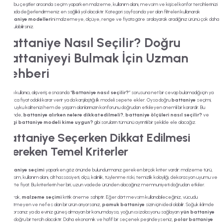
Tüm bu çeşitler arasında seçim yaparken malzeme, kullanım alanı, mevsim ve kişisel konfor tercihlerinizi
bir arada değerlendirmeniz en sağlıklı yol olacaktır. Kategori sayfasında yer alan filtreleri kullanarak
battaniye modelleri
ni malzemeye, ölçüye, renge ve fiyata göre sıralayarak aradığınız ürünü çok daha
hızlı bulabilirsiniz.
Battaniye Nasıl Seçilir? Doğru
Battaniyeyi Bulmak İçin Uzman
Rehberi
Çoğu kullanıcı, alışveriş esnasında “
Battaniye nasıl seçilir?
” sorusuna net bir cevap bulamadığı için ya
yalnızca fiyat odaklı karar verir ya da karşılaştığı ilk modeli sepete ekler. Oysa doğru
battaniye
seçimi,
hem uyku kalitenizi hem de yaşam alanlarınızın konforunu doğrudan etkileyen önemli bir karardır. Bu
bölümde,
battaniye alırken nelere dikkat edilmeli?
,
battaniye ölçüleri nasıl seçilir?
ve
hangi battaniye modeli kime uygun?
gibi soruların tümünü ayrıntılı bir şekilde ele alacağız.
Battaniye Seçerken Dikkat Edilmesi
Gereken Temel Kriterler
Battaniye seçimi
yaparken göz önünde bulundurmanız gereken birçok kriter vardır: malzeme türü,
mevsim, kullanım alanı, cilt hassasiyeti, ölçü, kalınlık, tüylenme riski, temizlik kolaylığı, dekorasyon uyumu ve
elbette fiyat. Bu kriterlerin her biri, uzun vadede üründen alacağınız memnuniyeti doğrudan etkiler.
İlk olarak,
malzeme seçimi
kritik öneme sahiptir. Eğer dört mevsim kullanabileceğiniz, vücudu
terletmeyen ve nefes alan bir ürün arıyorsanız,
pamuk battaniye
sizin için ideal olabilir. Soğuk iklimde
yaşıyorsanız ya da eviniz güneş almayan bir konumdaysa, yoğun ısı izolasyonu sağlayan
yün battaniye
daha doğru bir tercih olacaktır. Daha ekonomik ve hafif bir seçenek peşindeyseniz,
polar battaniye