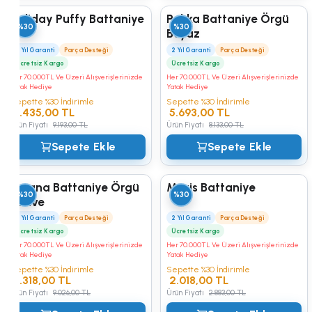
Holiday Puffy Battaniye
Pukka Battaniye Örgü
%30
%30
Beyaz
2 Yıl Garanti
Parça Desteği
2 Yıl Garanti
Parça Desteği
Ücretsiz Kargo
Ücretsiz Kargo
Her 70.000TL Ve Üzeri Alışverişlerinizde
Her 70.000TL Ve Üzeri Alışverişlerinizde
Yatak Hediye
Yatak Hediye
Sepette %30 İndirimle
Sepette %30 İndirimle
6.435,00 TL
5.693,00 TL
Ürün Fiyatı
9.193,00 TL
Ürün Fiyatı
8.133,00 TL
Sepete Ekle
Sepete Ekle
Moana Battaniye Örgü
Maris Battaniye
%30
%30
Kahve
2 Yıl Garanti
Parça Desteği
2 Yıl Garanti
Parça Desteği
Ücretsiz Kargo
Ücretsiz Kargo
Her 70.000TL Ve Üzeri Alışverişlerinizde
Her 70.000TL Ve Üzeri Alışverişlerinizde
Yatak Hediye
Yatak Hediye
Sepette %30 İndirimle
Sepette %30 İndirimle
6.318,00 TL
2.018,00 TL
Ürün Fiyatı
9.026,00 TL
Ürün Fiyatı
2.883,00 TL