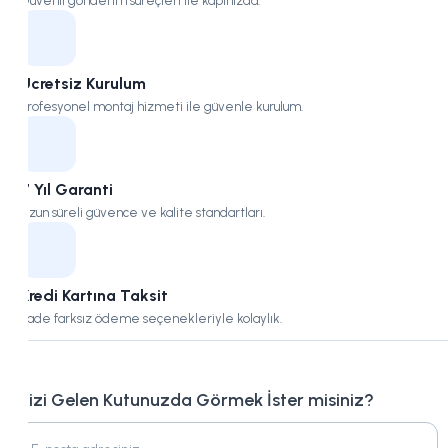
Güvenli gönderim süreçleri ile kapınızda.
Ücretsiz Kurulum
Profesyonel montaj hizmeti ile güvenle kurulum.
7 Yıl Garanti
Uzun süreli güvence ve kalite standartları.
Kredi Kartına Taksit
Vade farksız ödeme seçenekleriyle kolaylık.
Bizi Gelen Kutunuzda Görmek İster misiniz?