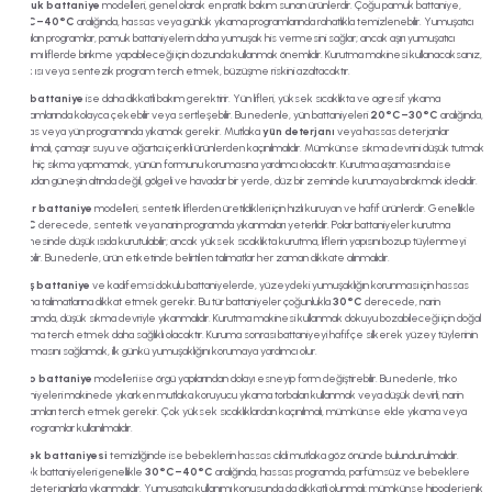
Pamuk battaniye
modelleri, genel olarak en pratik bakım sunan ürünlerdir. Çoğu pamuk battaniye,
30°C–40°C
aralığında, hassas veya günlük yıkama programlarında rahatlıkla temizlenebilir. Yumuşatıcı
kullanılan programlar, pamuk battaniyelerin daha yumuşak his vermesini sağlar; ancak aşırı yumuşatıcı
kullanımı liflerde birikme yapabileceği için dozunda kullanmak önemlidir. Kurutma makinesi kullanacaksanız,
düşük ısı veya sentezik program tercih etmek, büzüşme riskini azaltacaktır.
Yün battaniye
ise daha dikkatli bakım gerektirir. Yün lifleri, yüksek sıcaklıkta ve agresif yıkama
programlarında kolayca çekebilir veya sertleşebilir. Bu nedenle, yün battaniyeleri
20°C–30°C
aralığında,
hassas veya yün programında yıkamak gerekir. Mutlaka
yün deterjanı
veya hassas deterjanlar
kullanılmalı, çamaşır suyu ve ağartıcı içerikli ürünlerden kaçınılmalıdır. Mümkünse sıkma devrini düşük tutmak
veya hiç sıkma yapmamak, yünün formunu korumasına yardımcı olacaktır. Kurutma aşamasında ise
doğrudan güneşin altında değil, gölgeli ve havadar bir yerde, düz bir zeminde kurumaya bırakmak idealdir.
Polar battaniye
modelleri, sentetik liflerden üretildikleri için hızlı kuruyan ve hafif ürünlerdir. Genellikle
30°C
derecede, sentetik veya narin programda yıkanmaları yeterlidir. Polar battaniyeler kurutma
makinesinde düşük ısıda kurutulabilir; ancak yüksek sıcaklıkta kurutma, liflerin yapısını bozup tüylenmeyi
artırabilir. Bu nedenle, ürün etiketinde belirtilen talimatlar her zaman dikkate alınmalıdır.
Peluş battaniye
ve kadifemsi dokulu battaniyelerde, yüzeydeki yumuşaklığın korunması için hassas
yıkama talimatlarına dikkat etmek gerekir. Bu tür battaniyeler çoğunlukla
30°C
derecede, narin
programda, düşük sıkma devriyle yıkanmalıdır. Kurutma makinesi kullanmak dokuyu bozabileceği için doğal
kurutma tercih etmek daha sağlıklı olacaktır. Kuruma sonrası battaniyeyi hafifçe silkerek yüzey tüylerinin
kabarmasını sağlamak, ilk günkü yumuşaklığını korumaya yardımcı olur.
Triko battaniye
modelleri ise örgü yapılarından dolayı esneyip form değiştirebilir. Bu nedenle, triko
battaniyeleri makinede yıkarken mutlaka koruyucu yıkama torbaları kullanmak veya düşük devirli, narin
programları tercih etmek gerekir. Çok yüksek sıcaklıklardan kaçınılmalı, mümkünse elde yıkama veya
kısa programlar kullanılmalıdır.
Bebek battaniyesi
temizliğinde ise bebeklerin hassas cildi mutlaka göz önünde bulundurulmalıdır.
Bebek battaniyeleri genellikle
30°C–40°C
aralığında, hassas programda, parfümsüz ve bebeklere
özel deterjanlarla yıkanmalıdır. Yumuşatıcı kullanımı konusunda da dikkatli olunmalı; mümkünse hipoalerjenik