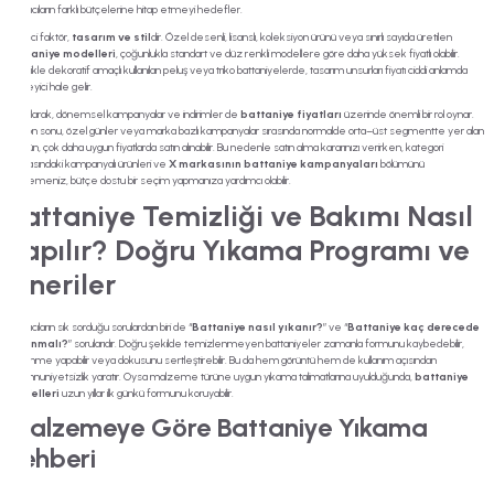
kullanıcıların farklı bütçelerine hitap etmeyi hedefler.
Beşinci faktör,
tasarım ve stil
dir. Özel desenli, lisanslı, koleksiyon ürünü veya sınırlı sayıda üretilen
battaniye modelleri
, çoğunlukla standart ve düz renkli modellere göre daha yüksek fiyatlı olabilir.
Özellikle dekoratif amaçlı kullanılan peluş veya triko battaniyelerde, tasarım unsurları fiyatı ciddi anlamda
belirleyici hale gelir.
Son olarak, dönemsel kampanyalar ve indirimler de
battaniye fiyatları
üzerinde önemli bir rol oynar.
Sezon sonu, özel günler veya marka bazlı kampanyalar sırasında normalde orta–üst segmentte yer alan
bir ürün, çok daha uygun fiyatlarda satın alınabilir. Bu nedenle satın alma kararınızı verirken, kategori
sayfasındaki kampanyalı ürünleri ve
X markasının battaniye kampanyaları
bölümünü
incelemeniz, bütçe dostu bir seçim yapmanıza yardımcı olabilir.
Battaniye Temizliği ve Bakımı Nasıl
Yapılır? Doğru Yıkama Programı ve
Öneriler
Kullanıcıların sık sorduğu sorulardan biri de “
Battaniye nasıl yıkanır?
” ve “
Battaniye kaç derecede
yıkanmalı?
” sorularıdır. Doğru şekilde temizlenmeyen battaniyeler zamanla formunu kaybedebilir,
tüylenme yapabilir veya dokusunu sertleştirebilir. Bu da hem görüntü hem de kullanım açısından
memnuniyetsizlik yaratır. Oysa malzeme türüne uygun yıkama talimatlarına uyulduğunda,
battaniye
modelleri
uzun yıllar ilk günkü formunu koruyabilir.
Malzemeye Göre Battaniye Yıkama
Rehberi