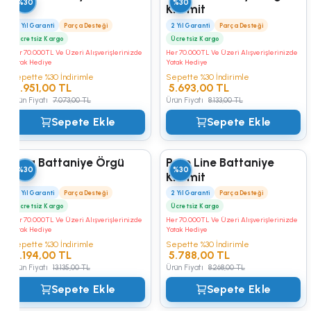
%30
%30
Kiremit
Kampüs
2 Yıl Garanti
Parça Desteği
2 Yıl Garanti
Parça Desteği
Ücretsiz Kargo
Ücretsiz Kargo
Her 70.000TL Ve Üzeri Alışverişlerinizde
Her 70.000TL Ve Üzeri Alışverişlerinizde
Yatak Hediye
Yatak Hediye
Sepette %30 İndirimle
Sepette %30 İndirimle
4.951,00 TL
5.693,00 TL
Ürün Fiyatı
7.073,00 TL
Ürün Fiyatı
8.133,00 TL
Sepete Ekle
Sepete Ekle
Pera Battaniye Örgü
Pure Line Battaniye
%30
%30
Kiremit
2 Yıl Garanti
Parça Desteği
2 Yıl Garanti
Parça Desteği
Ücretsiz Kargo
Ücretsiz Kargo
Her 70.000TL Ve Üzeri Alışverişlerinizde
Her 70.000TL Ve Üzeri Alışverişlerinizde
Yatak Hediye
Yatak Hediye
Sepette %30 İndirimle
Sepette %30 İndirimle
9.194,00 TL
5.788,00 TL
Ürün Fiyatı
13.135,00 TL
Ürün Fiyatı
8.268,00 TL
Sepete Ekle
Sepete Ekle