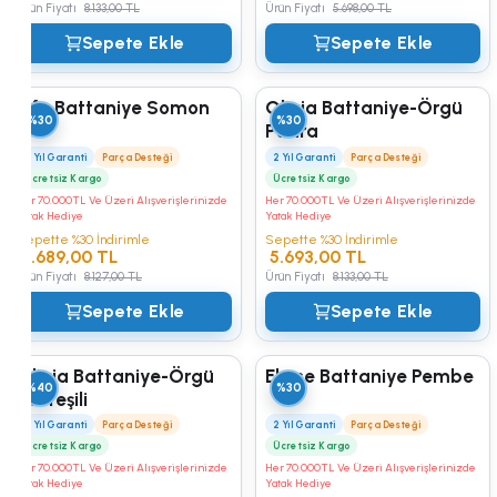
Ürün Fiyatı
8.133,00 TL
Ürün Fiyatı
5.698,00 TL
Sepete Ekle
Sepete Ekle
Life Battaniye Somon
Olivia Battaniye-Örgü
%30
%30
Pudra
2 Yıl Garanti
Parça Desteği
2 Yıl Garanti
Parça Desteği
Ücretsiz Kargo
Ücretsiz Kargo
Her 70.000TL Ve Üzeri Alışverişlerinizde
Her 70.000TL Ve Üzeri Alışverişlerinizde
Yatak Hediye
Yatak Hediye
Sepette %30 İndirimle
Sepette %30 İndirimle
5.689,00 TL
5.693,00 TL
Ürün Fiyatı
8.127,00 TL
Ürün Fiyatı
8.133,00 TL
Sepete Ekle
Sepete Ekle
Olivia Battaniye-Örgü
Ekose Battaniye Pembe
%40
%30
Su Yeşili
2 Yıl Garanti
Parça Desteği
2 Yıl Garanti
Parça Desteği
Ücretsiz Kargo
Ücretsiz Kargo
Her 70.000TL Ve Üzeri Alışverişlerinizde
Her 70.000TL Ve Üzeri Alışverişlerinizde
Yatak Hediye
Yatak Hediye