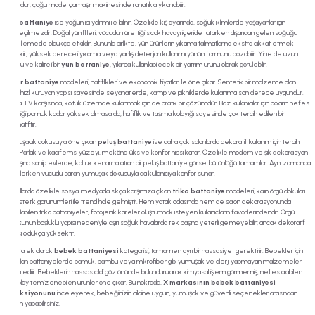
dostudur; çoğu model çamaşır makinesinde rahatlıkla yıkanabilir.
Yün battaniye
ise yoğun ısı yalıtımı ile bilinir. Özellikle kış aylarında, soğuk iklimlerde yaşayanlar için
vazgeçilmezdir. Doğal yün lifleri, vücudun ürettiği sıcak havayı içeride tutarken dışarıdan gelen soğuğu
engellemede oldukça etkilidir. Bununla birlikte, yün ürünlerin yıkama talimatlarına ekstra dikkat etmek
gerekir; yüksek dereceli yıkama veya yanlış deterjan kullanımı yünün formunu bozabilir. Yine de uzun
ömürlü ve kaliteli bir
yün battaniye
, yıllarca kullanılabilecek bir yatırım ürünü olarak görülebilir.
Polar battaniye
modelleri, hafiflikleri ve ekonomik fiyatları ile öne çıkar. Sentetik bir malzeme olan
polar, hızlı kuruyan yapısı sayesinde seyahatlerde, kamp ve pikniklerde kullanıma son derece uygundur.
Ayrıca TV karşısında, koltuk üzerinde kullanmak için de pratik bir çözümdür. Bazı kullanıcılar için poların nefes
alabilirliği pamuk kadar yüksek olmasa da, hafiflik ve taşıma kolaylığı sayesinde çok tercih edilen bir
alternatiftir.
Yumuşacık dokusuyla öne çıkan
peluş battaniye
ise daha çok salonlarda dekoratif kullanım için tercih
edilir. Parlak ve kadifemsi yüzeyi, mekâna lüks ve konfor hissi katar. Özellikle modern ve şık dekorasyon
anlayışına sahip evlerde, koltuk kenarına atılan bir peluş battaniye görsel bütünlüğü tamamlar. Aynı zamanda
TV izlerken vücudu saran yumuşak dokusuyla da kullanıcıya konfor sunar.
Son yıllarda özellikle sosyal medyada sıkça karşımıza çıkan
triko battaniye
modelleri, kalın örgü dokuları
ve estetik görünümleri ile trend hale gelmiştir. Hem yatak odasında hem de salon dekorasyonunda
kullanılabilen triko battaniyeler, fotojenik kareler oluşturmak isteyen kullanıcıların favorilerindendir. Örgü
dokusunun boşluklu yapısı nedeniyle aşırı soğuk havalarda tek başına yeterli gelmeyebilir; ancak dekoratif
katkısı oldukça yüksektir.
Bunlara ek olarak
bebek battaniyesi
kategorisi, tamamen ayrı bir hassasiyet gerektirir. Bebekler için
kullanılan battaniyelerde pamuk, bambu veya mikrofiber gibi yumuşak ve alerji yapmayan malzemeler
tercih edilir. Bebeklerin hassas cildi göz önünde bulundurularak kimyasal işlem görmemiş, nefes alabilen
ve kolay temizlenebilen ürünler öne çıkar. Bu noktada,
X markasının bebek battaniyesi
koleksiyonunu
inceleyerek, bebeğinizin cildine uygun, yumuşak ve güvenli seçenekler arasından
seçim yapabilirsiniz.