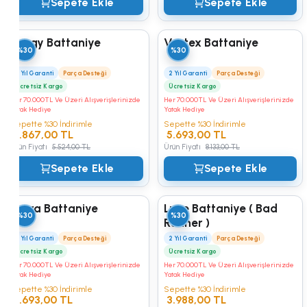
Sepete Ekle
Sepete Ekle
Foggy Battaniye
Vortex Battaniye
%30
%30
2 Yıl Garanti
Parça Desteği
2 Yıl Garanti
Parça Desteği
Ücretsiz Kargo
Ücretsiz Kargo
Her 70.000TL Ve Üzeri Alışverişlerinizde
Her 70.000TL Ve Üzeri Alışverişlerinizde
Yatak Hediye
Yatak Hediye
Sepette %30 İndirimle
Sepette %30 İndirimle
3.867,00 TL
5.693,00 TL
Ürün Fiyatı
5.524,00 TL
Ürün Fiyatı
8.133,00 TL
Sepete Ekle
Sepete Ekle
Evora Battaniye
Luxe Battaniye ( Bad
%30
%30
Runner )
2 Yıl Garanti
Parça Desteği
2 Yıl Garanti
Parça Desteği
Ücretsiz Kargo
Ücretsiz Kargo
Her 70.000TL Ve Üzeri Alışverişlerinizde
Her 70.000TL Ve Üzeri Alışverişlerinizde
Yatak Hediye
Yatak Hediye
Sepette %30 İndirimle
Sepette %30 İndirimle
5.693,00 TL
3.988,00 TL