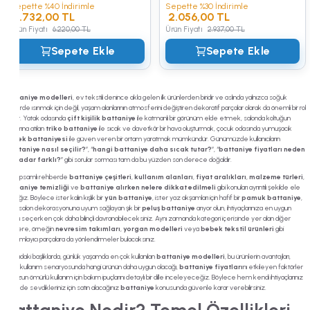
Sepette %40 İndirimle
Sepette %30 İndirimle
3.732,00 TL
2.056,00 TL
Ürün Fiyatı
6.220,00 TL
Ürün Fiyatı
2.937,00 TL
Sepete Ekle
Sepete Ekle
Battaniye modelleri
, ev tekstili denince akla gelen ilk ürünlerden biridir ve aslında yalnızca soğuk
günlerde ısınmak için değil, yaşam alanlarının atmosferini değiştiren dekoratif parçalar olarak da önemli bir rol
oynar. Yatak odasında
çift kişilik battaniye
ile katmanlı bir görünüm elde etmek, salonda koltuğun
kenarına atılan
triko battaniye
ile sıcak ve davetkâr bir hava oluşturmak, çocuk odasında yumuşacık
bebek battaniyesi
ile güven veren bir ortam yaratmak mümkündür. Günümüzde kullanıcıların
“
battaniye nasıl seçilir?
”, “
hangi battaniye daha sıcak tutar?
”, “
battaniye fiyatları neden
bu kadar farklı?
” gibi sorular sorması tam da bu yüzden son derece doğaldır.
Bu kapsamlı rehberde
battaniye çeşitleri
,
kullanım alanları
,
fiyat aralıkları
,
malzeme türleri
,
battaniye temizliği
ve
battaniye alırken nelere dikkat edilmeli
gibi konuları ayrıntılı şekilde ele
alacağız. Böylece ister kalın kışlık bir
yün battaniye
, ister yaz akşamları için hafif bir
pamuk battaniye
,
ister salon dekorasyonuna uyum sağlayan şık bir
peluş battaniye
arıyor olun, ihtiyaçlarınıza en uygun
ürünü seçerken çok daha bilinçli davranabileceksiniz. Aynı zamanda kategori içerisinde yer alan diğer
ürünlere, örneğin
nevresim takımları
,
yorgan modelleri
veya
bebek tekstil ürünleri
gibi
tamamlayıcı parçalara da yönlendirmeler bulacaksınız.
Aşağıdaki başlıklarda, günlük yaşamda en çok kullanılan
battaniye modelleri
, bu ürünlerin avantajları,
hangi kullanım senaryosunda hangi ürünün daha uygun olacağı,
battaniye fiyatları
nı etkileyen faktörler
ve uzun ömürlü kullanım için bakım ipuçlarını detaylı bir dille inceleyeceğiz. Böylece hem kendi ihtiyaçlarınız
hem de sevdikleriniz için satın alacağınız
battaniye
konusunda güvenle karar verebilirsiniz.