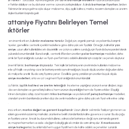
kadar farklı?
” sorusudur. Aynı kategoride yer alan iki
battaniye modeli
nin fiyatı arasında kayda
değer farklar olabiliyor ve bu da karar verme sürecini zorlaştırabiliyor. Aslında
battaniye fiyatları
, birden
fazla faktörün bir araya gelmesiyle oluşur: malzeme, ölçü, işçilik kalitesi, marka, tasarım detayları ve üretim
teknolojileri bunların başında gelir.
Battaniye Fiyatını Belirleyen Temel
Faktörler
İlk ve en önemli etken, kullanılan
malzeme türü
dür. Doğal yün, organik pamuk veya bambu karışımlı
battaniyeler, genellikle sentetik içerikli modellere göre daha yüksek fiyatlıdır. Örneğin, kaliteli bir
yün
battaniye
, uzun yıllar kullanılabilecek dayanıklılık ve üstün ısı yalıtımı sunduğu için fiyatı da buna paralel olarak
daha yukarıda konumlanabilir. Buna karşılık, sentetik liflerden üretilen
polar battaniye
modelleri, daha
ekonomik bir fiyat aralığında sunulur ve fiyat–performans odaklı kullanıcılar için cazip bir seçenek oluşturur.
İkinci önemli faktör,
battaniye ölçüsü
dür. Tek kişilik bir battaniyenin üretiminde kullanılan malzeme
miktarı ile çift kişilik veya king-size bir battaniyeninki aynı olmadığı için, büyük ölçülü ürünler doğrudan daha
yüksek maliyetle üretilir. Bu da satış fiyatına yansır. Özellikle geniş yataklar için üretilen büyük ölçülü
battaniye modelleri
, orta ve üst segment fiyat aralığında konumlanabilir.
Üçüncü faktör,
işçilik kalitesi ve üretim tekniği
dir. İnceleme yaptığınız ürünün kenar dikişleri, örgü
sıklığı, desen detayları ve genel bitiş kalitesi, hem ürünün dayanıklılığını hem de fiyatını etkiler. El işçiliği
gerektiren detaylara sahip, özel tasarım
triko battaniye
veya dekoratif
peluş battaniye
modelleri,
daha standart üretim bantlarında üretilen düz desenli modellere göre daha yüksek fiyat etiketine sahip
olabilir.
Dördüncü etken,
marka değeri ve garanti koşulları
dır. Uzun yıllardır sektörde faaliyet gösteren ve
kullanıcıların güvenini kazanmış markalar, ürünlerine belirli standartlarda kalite güvencesi sunar. Bu da çoğu
zaman fiyatlara yansır. Ancak bu durumda kullanıcı, yalnızca bir battaniye değil; aynı zamanda garanti
koşulları, müşteri hizmetleri ve iade–değişim kolaylığı gibi ekstralar da satın almış olur.
X markasının
battaniye kategorisi
, bu anlamda hem uygun fiyatlı hem de kalite odaklı seçenekler sunarak