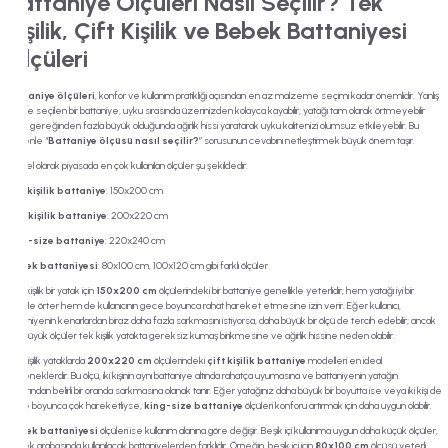
Battaniye Ölçüleri Nasıl Seçilir? Tek
Kişilik, Çift Kişilik ve Bebek Battaniyesi
Ölçüleri
Battaniye ölçüleri
, konfor ve kullanım pratikliği açısından en az malzeme seçimi kadar önemlidir. Yanlış
ölçüde seçilen bir battaniye, uyku sırasında üzerinizden kolayca kayabilir, yatağı tam olarak örtmeyebilir
veya gereğinden fazla büyük olduğunda ağırlık hissi yaratarak uyku kalitenizi olumsuz etkileyebilir. Bu
nedenle “
Battaniye ölçüsü nasıl seçilir?
” sorusunun cevabını netleştirmek büyük önem taşır.
Genel olarak piyasada en çok kullanılan ölçüler şu şekildedir:
Tek kişilik battaniye
: 150x200 cm
Çift kişilik battaniye
: 200x220 cm
King-size battaniye
: 220x240 cm
Bebek battaniyesi
: 80x100 cm, 100x120 cm gibi farklı ölçüler
Tek kişilik bir yatak için
150x200 cm
ölçülerindeki bir battaniye genellikle yeterlidir; hem yatağı iyi bir
şekilde örter hem de kullanıcının gece boyunca rahat hareket etmesine izin verir. Eğer kullanıcı,
battaniyenin kenarlardan biraz daha fazla sarkmasını istiyorsa, daha büyük bir ölçü de tercih edebilir; ancak
çok büyük ölçüler tek kişilik yatakta gereksiz kumaş birikmesine ve ağırlık hissine neden olabilir.
Çift kişilik yataklarda
200x220 cm
ölçülerindeki
çift kişilik battaniye
modelleri en ideal
seçeneklerdir. Bu ölçü, iki kişinin aynı battaniye altında rahatça uyumasına ve battaniyenin yatağın
yanlarından belirli bir oranda sarkmasına olanak tanır. Eğer yatağınız daha büyük bir boyutta ise veya iki kişi de
gece boyunca çok hareketliyse,
king-size battaniye
ölçüleri konforu artırmak için daha uygun olabilir.
Bebek battaniyesi
ölçüleri ise kullanım alanına göre değişir. Beşik içi kullanıma uygun daha küçük ölçüler,
bebek arabasında kullanılacak battaniyelerden farklıdır. Örneğin, beşik içi için
80x100 cm
ölçüsü yeterli