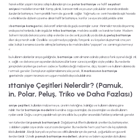
Daha hareketli bir yaşam tarzına sahip kullanıcılar için ise
polar battaniye
ve hafif
seyahat
battaniyesi
modelleri önemlidir. Kamp, piknik, karavan tatili veya uzun yolculuklar sırasında arabada
bulundurulan bir battaniye, hem pratiklik hem de güvenlik sağlar. Yağmurlu ve serin havalarda açık havada
yapılan etkinliklerde dizlerin üzerine alınan hafif bir battaniye, konfor seviyesini ciddi şekilde artırır.
Ayrıca
battaniye kategorisi
, dekoratif anlamda da güçlü avantajlar sunar. Minimalist tarzda döşenmiş
bir salonda pastel tonlarda, kalın örgülü bir
triko battaniye
, mekâna sıcaklık ve karakter katar. Modern
veya bohem tarzda dekorasyona sahip evlerde ise desenli, püsküllü ya da dokulu
peluş battaniye
modelleri sıkça tercih edilir. Özellikle sosyal medya çağında, fotojenik ev köşeleri oluşturmak isteyen
kullanıcılar, koltuk kenarına özenle atılmış bir battaniye ile mekânı daha “yaşayan” ve samimi göstermeyi
sever.
Tüm bu kullanım alanları bir araya geldiğinde,
battaniye
satın almanın aslında yalnızca fonksiyonel değil; stil,
konfor, sağlık ve dekorasyon açısından da bütüncül bir karar süreci içerdiğini söyleyebiliriz. Bu nedenle
kategori içindeki ürünleri gezerken sadece fiyatlara değil, malzeme, ölçü, tasarım ve kullanım alanına da
dikkat etmek gerekir. Detaylı ürün açıklamalarını inceleyerek,
X markasının battaniye
kategorisi
nde yaşam tarzınıza en uygun modeli kolayca bulabilirsiniz.
Battaniye Çeşitleri Nelerdir? (Pamuk,
Yün, Polar, Peluş, Triko ve Daha Fazlası)
Battaniye çeşitleri
, kullanılan malzemeye, üretim tekniğine, kalınlığa ve kullanım alanına göre
sınıflandırılır. Her bir
battaniye modeli
nin kendine özgü avantajları, dezavantajları ve ideal kullanım
senaryoları vardır. Doğru seçimi yapabilmek için öncelikle bu çeşitler arasındaki farkları iyi anlamak gerekir.
En bilinen türlerden biri
pamuk battaniye
dir. Doğal pamuk lifleri kullanılarak üretilen bu battaniyeler,
nefes alabilen yapıları sayesinde vücut ısısını dengeler. Bu nedenle hem yaz hem de kış aylarında
rahatlıkla kullanılabilir. Alerjik bünyeli veya hassas ciltli kullanıcılar için de pamuk, çoğunlukla en güvenli
tercihlerden biridir. Üstelik
pamuk battaniye modelleri
, yıkama ve bakım açısından da kullanıcı