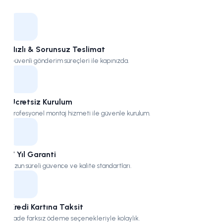
Kampüs
Hızlı & Sorunsuz Teslimat
Güvenli gönderim süreçleri ile kapınızda.
Ücretsiz Kurulum
Profesyonel montaj hizmeti ile güvenle kurulum.
7 Yıl Garanti
Uzun süreli güvence ve kalite standartları.
Kredi Kartına Taksit
Vade farksız ödeme seçenekleriyle kolaylık.