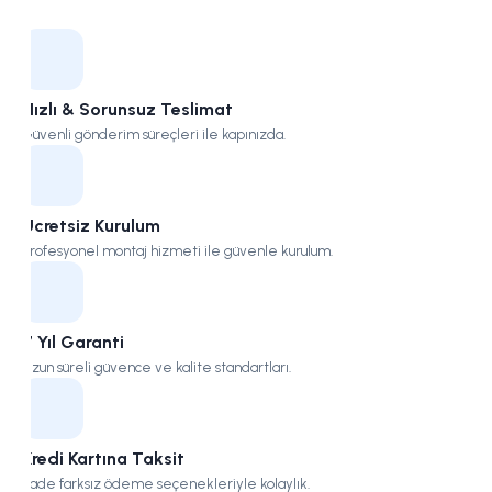
Kampüs
Hızlı & Sorunsuz Teslimat
Güvenli gönderim süreçleri ile kapınızda.
Ücretsiz Kurulum
Profesyonel montaj hizmeti ile güvenle kurulum.
7 Yıl Garanti
Uzun süreli güvence ve kalite standartları.
Kredi Kartına Taksit
Vade farksız ödeme seçenekleriyle kolaylık.