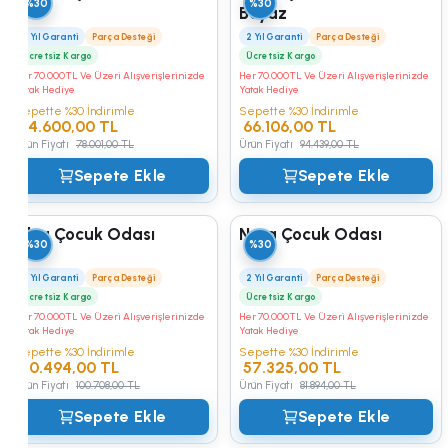
%30
%30
Beyaz
Kampüs
2 Yıl Garanti
Parça Desteği
2 Yıl Garanti
Parça Desteği
Ücretsiz Kargo
Ücretsiz Kargo
Her 70.000TL Ve Üzeri Alışverişlerinizde
Her 70.000TL Ve Üzeri Alışverişlerinizde
Yatak Hediye
Yatak Hediye
Sepette %30 İndirimle
Sepette %30 İndirimle
54.600,00 TL
66.106,00 TL
Ürün Fiyatı
78.001,00 TL
Ürün Fiyatı
94.439,00 TL
Sepete Ekle
Sepete Ekle
Alya Çocuk Odası
Nora Çocuk Odası
%30
%30
2 Yıl Garanti
Parça Desteği
2 Yıl Garanti
Parça Desteği
Ücretsiz Kargo
Ücretsiz Kargo
Her 70.000TL Ve Üzeri Alışverişlerinizde
Her 70.000TL Ve Üzeri Alışverişlerinizde
Yatak Hediye
Yatak Hediye
Sepette %30 İndirimle
Sepette %30 İndirimle
70.494,00 TL
57.325,00 TL
Ürün Fiyatı
100.708,00 TL
Ürün Fiyatı
81.894,00 TL
Sepete Ekle
Sepete Ekle