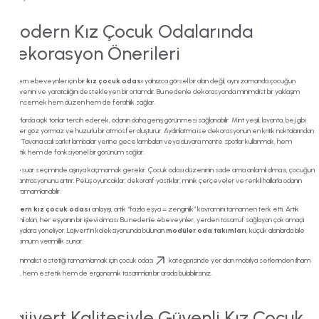
Modern Kız Çocuk Odalarında
Dekorasyon Önerileri
Modern ebeveynler için bir
kız çocuk odası
yalnızca görsel bir alan değil, aynı zamanda çocuğun
özgüvenini ve yaratıcılığını destekleyen bir ortamdır. Bu nedenle dekorasyonda minimalist bir yaklaşım
benimsemek hem düzen hem de ferahlık sağlar.
Duvarlarda açık tonlar tercih ederek, odanın daha geniş görünmesi sağlanabilir. Mint yeşili, lavanta, bej gibi
renkler göz yormaz ve huzurlu bir atmosfer oluşturur. Aydınlatma ise dekorasyonun en kritik noktalarından
biridir. Tavana asılı sarkıt lambalar yerine gece lambaları veya duvara monte spotlar kullanmak, hem
estetik hem de fonksiyonel bir görünüm sağlar.
Aksesuar seçiminde aşırıya kaçmamak gerekir. Çocuk odası düzeninin sade ama anlamlı olması, çocuğun
konsantrasyonunu artırır. Peluş oyuncaklar, dekoratif yastıklar, minik çerçeveler ve renkli halılarla odanın
ruhu tamamlanabilir.
Modern kız çocuk odası
anlayışı, artık “fazla eşya = zenginlik” kavramını tamamen terk etti. Artık
önemli olan, her eşyanın bir işlevi olması. Bu nedenle ebeveynler, yerden tasarruf sağlayan çok amaçlı
mobilyalara yöneliyor. Lajivert’in koleksiyonunda bulunan
modüler oda takımları
, küçük alanlarda bile
maksimum verimlilik sunar.
Bu minimalist estetiği tamamlamak için
çocuk odası
kategorisinde yer alan mobilya setlerinden ilham
alabilir, hem estetik hem de ergonomik tasarımları bir arada bulabilirsiniz.
Lajivert Kalitesiyle Güvenli Kız Çocuk