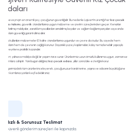
Odaları
Bir ebeveyn için en önemli şey, çocuğunun güvenliğidir. Bu nedenle Lajivert’in ürettiği her
kız çocuk
odası takımı
, güvenlik standartlarına uygun malzeme ve üretim süreçlerinden geçer. Kenarları
yuvarlatılmış mobilyalar, zararlı kimyasallardan arındırılmış boyalar ve sağlam bağlantı parçaları sayesinde
çocukların güvenliği garanti altına alınır.
Ayrıca kullanılan malzemeler E1 kalite standartlarına uygundur ve çevre dostudur. Bu sayede hem
çocukların hem de çevrenin sağlığı korunur. Dayanıklı yüzey kaplamaları, kolay temizlenebilir yapısıyla
ebeveynlere pratiklik kazandırır.
Lajivert, yalnızca mobilya değil; bir yaşam tarzı sunar. Ürünlerimiz uzun ömürlü kullanıma uygun, zamansız
tasarımlara sahiptir. Yani bugün aldığınız
kız çocuk odası
, yıllar sonra bile estetiğini korur.
Kategorimizdeki tüm ürünleri inceleyerek, çocuğunuzun karakterine, yaşına ve odasının büyüklüğüne
uygun kombinasyonları keşfedebilirsiniz.
Hızlı & Sorunsuz Teslimat
Güvenli gönderim süreçleri ile kapınızda.