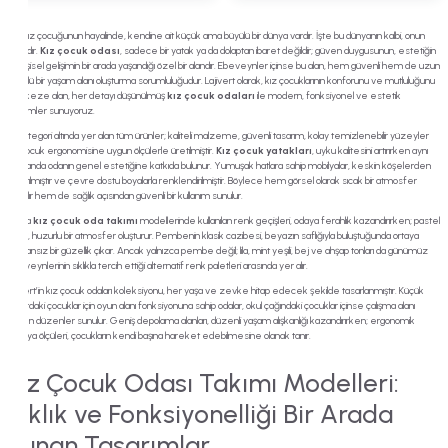
Her kız çocuğunun hayalinde, kendine ait küçük ama büyülü bir dünya vardır. İşte bu dünyanın kalbi, onun
odasıdır.
Kız çocuk odası
, sadece bir yatak ya da dolaptan ibaret değildir; güven duygusunun, estetiğin
ve kişisel gelişimin bir arada yaşandığı özel bir alandır. Ebeveynler içinse bu alan, hem güvenli hem de uzun
ömürlü bir yaşam alanı oluşturma sorumluluğudur. Lajivert olarak, kız çocuklarının konforunu ve mutluluğunu
merkeze alan, her detayı düşünülmüş
kız çocuk odaları
ile modern, fonksiyonel ve estetik
çözümler sunuyoruz.
Bu kategori altında yer alan tüm ürünler; kaliteli malzeme, güvenli tasarım, kolay temizlenebilir yüzeyler
ve çocuk ergonomisine uygun ölçülerle üretilmiştir.
Kız çocuk yatakları
, uyku kalitesini artırırken aynı
zamanda odanın genel estetiğine katkıda bulunur. Yumuşak hatlara sahip mobilyalar, keskin köşelerden
arındırılmıştır ve çevre dostu boyalarla renklendirilmiştir. Böylece hem görsel olarak sıcak bir atmosfer
yaratılır hem de sağlık açısından güvenli bir kullanım sunulur.
Ayrıca
kız çocuk oda takımı
modellerinde kullanılan renk geçişleri, odaya ferahlık kazandırırken; pastel
tonlar, huzurlu bir atmosfer oluşturur. Pembenin klasik cazibesi, beyazın saflığıyla buluştuğunda ortaya
zamansız bir güzellik çıkar. Ancak yalnızca pembe değil; lila, mint yeşili, bej ve ahşap tonları da günümüz
ebeveynlerinin sıklıkla tercih ettiği alternatif renk paletleri arasında yer alır.
Lajivert’in kız çocuk odaları koleksiyonu, her yaşa ve zevke hitap edecek şekilde tasarlanmıştır. Küçük
yaşlardaki çocuklar için oyun alanı fonksiyonuna sahip odalar, okul çağındaki çocuklar içinse çalışma alanı
içeren düzenler sunulur. Geniş depolama alanları, düzenli yaşam alışkanlığı kazandırırken; ergonomik
mobilya ölçüleri, çocukların kendi başına hareket edebilmesine olanak tanır.
Kız Çocuk Odası Takımı Modelleri:
Şıklık ve Fonksiyonelliği Bir Arada
Sunan Tasarımlar