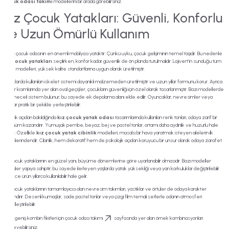
çocuk odası takımı
modellerini bir arada görebilirsiniz.
Kız Çocuk Yatakları: Güvenli, Konforlu
ve Uzun Ömürlü Kullanım
Bir kız çocuk odasının en önemli mobilyası yataktır. Çünkü uyku, çocuk gelişiminin temel taşıdır. Bu nedenle
kız çocuk yatakları
seçilirken, konfor kadar güvenlik de ön planda tutulmalıdır. Lajivert’in sunduğu tüm
yatak modelleri, yüksek kalite standartlarına uygun olarak üretilmiştir.
Yataklarda kullanılan iskelet sistemi dayanıklı malzemeden üretilmiştir ve uzun yıllar formunu korur. Ayrıca
kenar kısımlarında yer alan oval geçişler, çocukların güvenliği için özel olarak tasarlanmıştır. Bazı modellerde
çekmeceli sistem bulunur; bu sayede ek depolama alanı elde edilir. Oyuncaklar, nevresimler veya
kitaplar pratik bir şekilde yerleştirilebilir.
Estetik açıdan bakıldığında
kız çocuk yatak odası
tasarımlarında kullanılan renk tonları, odaya zarif bir
görünüm kazandırır. Yumuşak pembe, beyaz, bej ve pastel tonlar, ortamı daha aydınlık ve huzurlu hale
getirir. Özellikle
kız çocuk yatak cibinlik
modelleri, masalsı bir hava yaratmak isteyen ailelerin ilk
tercihlerindendir. Cibinlik, hem dekoratif hem de psikolojik açıdan koruyucu bir unsur olarak odaya zarafet
katar.
Kız çocuk yataklarının en güzel yanı, büyüme dönemlerine göre uyarlanabilir olmasıdır. Bazı modeller
modüler yapıya sahiptir; bu sayede ilerleyen yaşlarda yatak yüksekliği veya yan korkuluklar değiştirilebilir.
Böylece ürün yıllarca kullanılabilir hale gelir.
Kız çocuk yataklarının tamamlayıcısı olan nevresim takımları, yastıklar ve örtüler de odaya karakter
kazandırır. Desenli kumaşlar, sade pastel tonlar veya çizgi film temalı setlerle odanın atmosferi
kişiselleştirilebilir.
Daha geniş kombin fikirleri için
çocuk odası takımı
sayfasında yer alan örnek kombinasyonları
inceleyebilirsiniz.