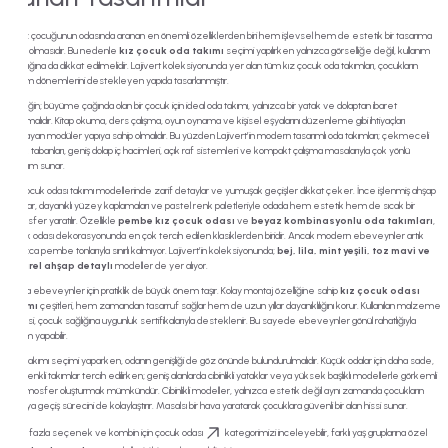
Bir kız çocuğunun odasında aranan en önemli özelliklerden biri hem işlevsel hem de estetik bir tasarıma
sahip olmasıdır. Bu nedenle
kız çocuk oda takımı
seçimi yapılırken yalnızca görselliğe değil, kullanım
kolaylığına da dikkat edilmelidir. Lajivert koleksiyonunda yer alan tüm kız çocuk oda takımları, çocukların
gelişim dönemlerini destekleyen yapıda tasarlanmıştır.
Örneğin; büyüme çağında olan bir çocuk için ideal oda takımı, yalnızca bir yatak ve dolaptan ibaret
olmamalıdır. Kitap okuma, ders çalışma, oyun oynama ve kişisel eşyalarını düzenleme gibi ihtiyaçları
karşılayan modüler yapıya sahip olmalıdır. Bu yüzden Lajivert’in modern tasarımlı oda takımları; çekmeceli
yatak tabanları, geniş dolap iç hacimleri, açık raf sistemleri ve kompakt çalışma masalarıyla çok yönlü
kullanım sunar.
Kız çocuk odası takımı modellerinde zarif detaylar ve yumuşak geçişler dikkat çeker. İnce işlenmiş ahşap
dokular, dayanıklı yüzey kaplamaları ve pastel renk paletleriyle odada hem estetik hem de sıcak bir
atmosfer yaratılır. Özellikle
pembe kız çocuk odası
ve
beyaz kombinasyonlu oda takımları
,
çocuk odası dekorasyonunda en çok tercih edilen klasiklerden biridir. Ancak modern ebeveynler artık
yalnızca pembe tonlarıyla sınırlı kalmıyor. Lajivert’in koleksiyonunda;
bej, lila, mint yeşili, toz mavi ve
naturel ahşap detaylı
modeller de yer alıyor.
Ayrıca ebeveynler için pratiklik de büyük önem taşır. Kolay montaj özelliğine sahip
kız çocuk odası
takımı
çeşitleri, hem zamandan tasarruf sağlar hem de uzun yıllar dayanıklılığını korur. Kullanılan malzeme
kalitesi, çocuk sağlığına uygunluk sertifikalarıyla desteklenir. Bu sayede ebeveynler gönül rahatlığıyla
seçim yapabilir.
Oda takımı seçimi yaparken, odanın genişliği de göz önünde bulundurulmalıdır. Küçük odalar için daha sade,
açık renkli takımlar tercih edilirken; geniş alanlarda cibinlikli yataklar veya yüksek başlıklı modellerle görkemli
bir atmosfer oluşturmak mümkündür. Cibinlikli modeller, yalnızca estetik değil aynı zamanda çocukların
uykuya geçiş sürecini de kolaylaştırır. Masalsı bir hava yaratarak çocuklara güvenli bir alan hissi sunar.
Daha fazla seçenek ve kombin için
çocuk odası
kategorimizi inceleyebilir, farklı yaş gruplarına özel