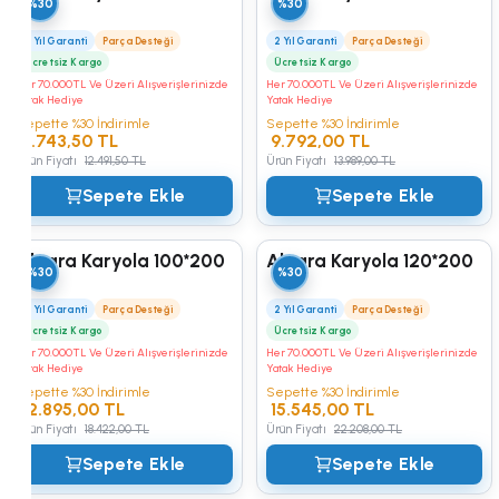
%30
%30
Kampüs
2 Yıl Garanti
Parça Desteği
2 Yıl Garanti
Parça Desteği
Ücretsiz Kargo
Ücretsiz Kargo
Her 70.000TL Ve Üzeri Alışverişlerinizde
Her 70.000TL Ve Üzeri Alışverişlerinizde
Yatak Hediye
Yatak Hediye
Sepette %30 İndirimle
Sepette %30 İndirimle
8.743,50 TL
9.792,00 TL
Ürün Fiyatı
12.491,50 TL
Ürün Fiyatı
13.989,00 TL
Sepete Ekle
Sepete Ekle
Alegra Karyola 100*200
Alegra Karyola 120*200
%30
%30
2 Yıl Garanti
Parça Desteği
2 Yıl Garanti
Parça Desteği
Ücretsiz Kargo
Ücretsiz Kargo
Her 70.000TL Ve Üzeri Alışverişlerinizde
Her 70.000TL Ve Üzeri Alışverişlerinizde
Yatak Hediye
Yatak Hediye
Sepette %30 İndirimle
Sepette %30 İndirimle
12.895,00 TL
15.545,00 TL
Ürün Fiyatı
18.422,00 TL
Ürün Fiyatı
22.208,00 TL
Sepete Ekle
Sepete Ekle