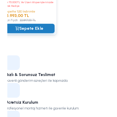
Her 70.000TL Ve Üzeri Alışverişlerinizde
Yatak Hediye
Sepette %30 İndirimle
15.993,00 TL
Ürün Fiyatı
22.847,00 TL
Sepete Ekle
Hızlı & Sorunsuz Teslimat
Güvenli gönderim süreçleri ile kapınızda.
Ücretsiz Kurulum
Profesyonel montaj hizmeti ile güvenle kurulum.