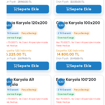
Ürün Fiyatı
28.960,00 TL
Ürün Fiyatı
32.530,00 TL
Sepete Ekle
Sepete Ekle
Gloria Karyola 120x200
Gloria Karyola 100x200
%30
%30
2 Yıl Garanti
Parça Desteği
2 Yıl Garanti
Parça Desteği
Ücretsiz Kargo
Ücretsiz Kargo
Her 70.000TL Ve Üzeri Alışverişlerinizde
Her 70.000TL Ve Üzeri Alışverişlerinizde
Yatak Hediye
Yatak Hediye
Sepette %30 İndirimle
Sepette %30 İndirimle
16.225,00 TL
14.800,00 TL
Ürün Fiyatı
23.179,00 TL
Ürün Fiyatı
21.143,00 TL
Sepete Ekle
Sepete Ekle
Bella Karyola Alt
Evon Karyola 100*200
%30
%30
Karyola
2 Yıl Garanti
Parça Desteği
2 Yıl Garanti
Parça Desteği
Ücretsiz Kargo
Ücretsiz Kargo
Her 70.000TL Ve Üzeri Alışverişlerinizde
Her 70.000TL Ve Üzeri Alışverişlerinizde
Yatak Hediye
Yatak Hediye