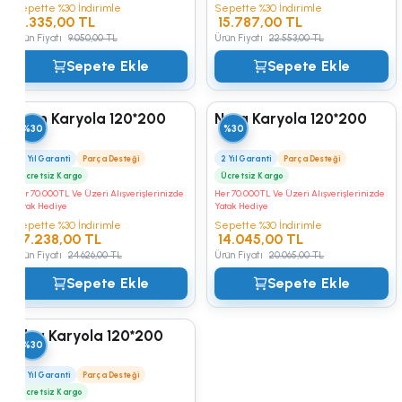
Sepette %30 İndirimle
Sepette %30 İndirimle
6.335,00 TL
15.787,00 TL
Ürün Fiyatı
9.050,00 TL
Ürün Fiyatı
22.553,00 TL
Sepete Ekle
Sepete Ekle
Evon Karyola 120*200
Nora Karyola 120*200
%30
%30
2 Yıl Garanti
Parça Desteği
2 Yıl Garanti
Parça Desteği
Ücretsiz Kargo
Ücretsiz Kargo
Her 70.000TL Ve Üzeri Alışverişlerinizde
Her 70.000TL Ve Üzeri Alışverişlerinizde
Yatak Hediye
Yatak Hediye
Sepette %30 İndirimle
Sepette %30 İndirimle
17.238,00 TL
14.045,00 TL
Ürün Fiyatı
24.626,00 TL
Ürün Fiyatı
20.065,00 TL
Sepete Ekle
Sepete Ekle
Alya Karyola 120*200
%30
2 Yıl Garanti
Parça Desteği
Ücretsiz Kargo