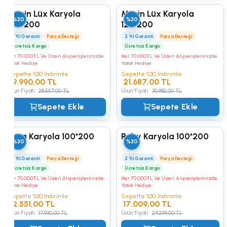
Marin Lüx Karyola
Marin Lüx Karyola
%30
%30
100*200
120*200
2 Yıl Garanti
Parça Desteği
2 Yıl Garanti
Parça Desteği
Ücretsiz Kargo
Ücretsiz Kargo
Her 70.000TL Ve Üzeri Alışverişlerinizde
Her 70.000TL Ve Üzeri Alışverişlerinizde
Yatak Hediye
Yatak Hediye
Sepette %30 İndirimle
Sepette %30 İndirimle
19.990,00 TL
21.687,00 TL
Ürün Fiyatı
28.557,00 TL
Ürün Fiyatı
30.982,00 TL
Sepete Ekle
Sepete Ekle
Nora Karyola 100*200
Ruby Karyola 100*200
%30
%30
2 Yıl Garanti
Parça Desteği
2 Yıl Garanti
Parça Desteği
Ücretsiz Kargo
Ücretsiz Kargo
Her 70.000TL Ve Üzeri Alışverişlerinizde
Her 70.000TL Ve Üzeri Alışverişlerinizde
Yatak Hediye
Yatak Hediye
Sepette %30 İndirimle
Sepette %30 İndirimle
12.551,00 TL
17.009,00 TL
Ürün Fiyatı
17.930,00 TL
Ürün Fiyatı
24.299,00 TL