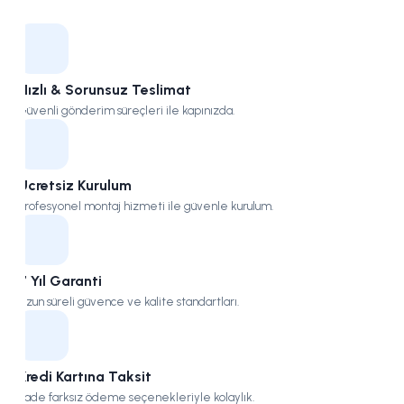
Kampüs
Hızlı & Sorunsuz Teslimat
Güvenli gönderim süreçleri ile kapınızda.
Ücretsiz Kurulum
Profesyonel montaj hizmeti ile güvenle kurulum.
7 Yıl Garanti
Uzun süreli güvence ve kalite standartları.
Kredi Kartına Taksit
Vade farksız ödeme seçenekleriyle kolaylık.