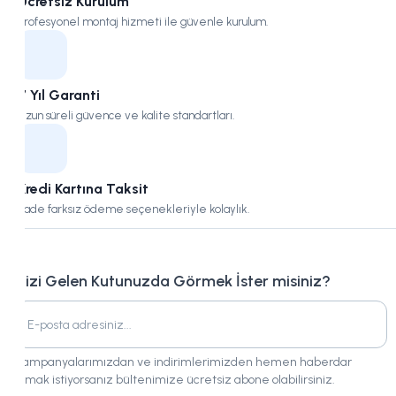
Ücretsiz Kurulum
Profesyonel montaj hizmeti ile güvenle kurulum.
7 Yıl Garanti
Uzun süreli güvence ve kalite standartları.
Kredi Kartına Taksit
Vade farksız ödeme seçenekleriyle kolaylık.
Bizi Gelen Kutunuzda Görmek İster misiniz?
Kampanyalarımızdan ve indirimlerimizden hemen haberdar
olmak istiyorsanız bültenimize ücretsiz abone olabilirsiniz.