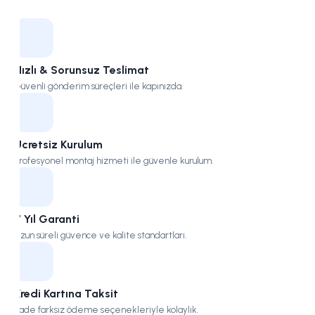
Kampüs
Hızlı & Sorunsuz Teslimat
Güvenli gönderim süreçleri ile kapınızda.
Ücretsiz Kurulum
Profesyonel montaj hizmeti ile güvenle kurulum.
7 Yıl Garanti
Uzun süreli güvence ve kalite standartları.
Kredi Kartına Taksit
Vade farksız ödeme seçenekleriyle kolaylık.