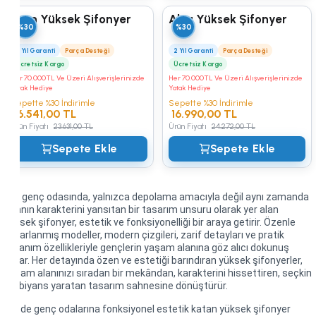
Evon Yüksek Şifonyer
Alya Yüksek Şifonyer
%30
%30
2 Yıl Garanti
Parça Desteği
2 Yıl Garanti
Parça Desteği
Ücretsiz Kargo
Ücretsiz Kargo
Her 70.000TL Ve Üzeri Alışverişlerinizde
Her 70.000TL Ve Üzeri Alışverişlerinizde
Yatak Hediye
Yatak Hediye
Sepette %30 İndirimle
Sepette %30 İndirimle
16.541,00 TL
16.990,00 TL
Ürün Fiyatı
23.631,00 TL
Ürün Fiyatı
24.272,00 TL
Sepete Ekle
Sepete Ekle
Her genç odasında, yalnızca depolama amacıyla değil aynı zamanda
odanın karakterini yansıtan bir tasarım unsuru olarak yer alan
yüksek şifonyer, estetik ve fonksiyonelliği bir araya getirir. Özenle
tasarlanmış modeller, modern çizgileri, zarif detayları ve pratik
kullanım özellikleriyle gençlerin yaşam alanına göz alıcı dokunuş
katar. Her detayında özen ve estetiği barındıran yüksek şifonyerler,
yaşam alanınızı sıradan bir mekândan, karakterini hissettiren, seçkin
ambiyans yaratan tasarım sahnesine dönüştürür.
Siz de genç odalarına fonksiyonel estetik katan yüksek şifonyer