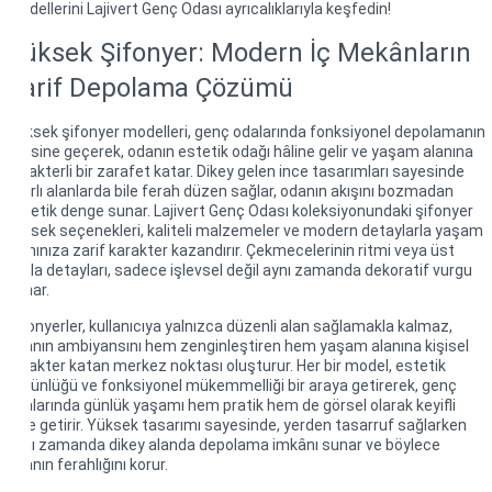
modellerini Lajivert Genç Odası ayrıcalıklarıyla keşfedin!
Yüksek Şifonyer: Modern İç Mekânların
Zarif Depolama Çözümü
Yüksek şifonyer modelleri, genç odalarında fonksiyonel depolamanın
ötesine geçerek, odanın estetik odağı hâline gelir ve yaşam alanına
karakterli bir zarafet katar. Dikey gelen ince tasarımları sayesinde
sınırlı alanlarda bile ferah düzen sağlar, odanın akışını bozmadan
estetik denge sunar. Lajivert Genç Odası koleksiyonundaki şifonyer
yüksek seçenekleri, kaliteli malzemeler ve modern detaylarla yaşam
alanınıza zarif karakter kazandırır. Çekmecelerinin ritmi veya üst
tabla detayları, sadece işlevsel değil aynı zamanda dekoratif vurgu
sunar.
Şifonyerler, kullanıcıya yalnızca düzenli alan sağlamakla kalmaz,
odanın ambiyansını hem zenginleştiren hem yaşam alanına kişisel
karakter katan merkez noktası oluşturur. Her bir model, estetik
bütünlüğü ve fonksiyonel mükemmelliği bir araya getirerek, genç
odalarında günlük yaşamı hem pratik hem de görsel olarak keyifli
hâle getirir. Yüksek tasarımı sayesinde, yerden tasarruf sağlarken
aynı zamanda dikey alanda depolama imkânı sunar ve böylece
odanın ferahlığını korur.