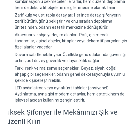
kombinasyonlu çekmeceler ile raflar, hem düzenli depolama
hem de dekoratif objelerin sergilenmesine olanak tanır.
Zarif kulp ve üst tabla detayları: Her ince detay, şifonyerin
zarif bütünlüğünü pekiştirir ve onu sıradan depolama
ünitesinden, odanın estetik merkezine dönüştürür.
Aksesuar ve obje yerleşim alanları: Raflı, çekmeceli
tasarımlar, kişisel objeler, kitaplar veya dekoratif parçalar için
özel alanlar vadeder.
Duvara sabitlenebilir yapı: Özellikle genç odalarında güvenliği
artırır; üst düzey güvenlik ve dayanıklılık sağlar.
Farklı renk ve malzeme seçenekleri: Beyaz, siyah, doğal
ahşap gibi seçenekler, odanın genel dekorasyonuyla uyumlu
şekilde kişiselleştirilebilir.
LED aydınlatma veya aynalı üst tablalar (opsiyonel):
Aydınlatma, ayna gibi modern detaylar, hem estetik hem de
işlevsel açıdan kullanımı zenginleştirir.
Yüksek Şifonyer ile Mekânınızı Şık ve
Düzenli Kılın