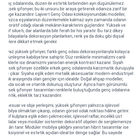
Genç odalarında, düzen ile estetik birbirinden ayrı düşünülemez.
Yüksek şifonyer, bu iki unsuru bir araya getirerek odanıza zarif bir
denge kazandırır. Lajivert Genç Odası koleksiyonundaki modeller,
yalnızca eşyalarınızı düzenlemekle kalmaz aynı zamanda odanın
dekoratif odağı olarak mekânın karakterini güçlendirir. Yüksek ve
zarif silueti, dar alanlarda bile ferah bir his yaratır. Bu tarz dikey
mobilayalarla dekorasyon planlarken, renk ya da doku gibi dışsal
öğelere dikkat etmek gerekir.
Beyaz yüksek şifonyer
, farklı genç odası dekorasyonlarıyla kolayca
bütünleşme kabiliyetine sahiptir. Düz renklerle minimalizmi canlı
renklerle ise dinamizmi yansıtan enerjik kontrast kazanır. Siyah
yüksek şifonyer özellikle erkek genç odalarında karizmatik duruşuyla
öne çıkar. Siyaha eşlik eden metalik aksesuarlar modern-endüstriyel
şıklık arayışında olan gençler için idealdir. Doğal ahşap modeller,
odada sıcak ve otantik dokunuş oluşturur. Ayrıca ham görünümlü
yüksek şifonyer tasarımları renklerle buluştuğunda genç odalarına
otantik, eklektik tarz kazandırır.
Aksesuar ve obje yerleşimi, yüksek şifonyeri yalnızca işlevsel
mobilya olmaktan çıkarıp, odanın görsel odak noktası hâline getirir.
Zarif kulplara eşlik eden çekmeceler, işlevsel raflar, incelikli üst
tablalar veya modüler sistemler dekoratif objeleri de sergilemenize
imkân tanır. Modüler mobilya şıklığını yansıtan hibrit tasarımlar ise
fonksiyonel ve estetik açıdan ideal bir denge sağlar. Bu sayede