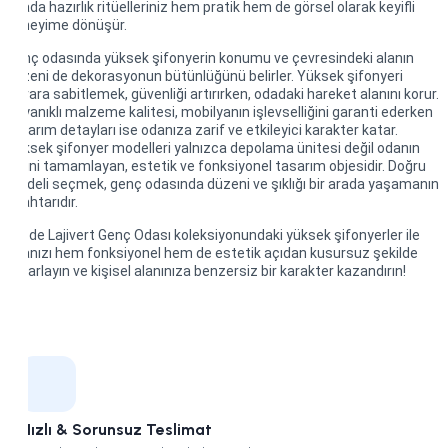
odada hazırlık ritüelleriniz hem pratik hem de görsel olarak keyifli
deneyime dönüşür.
Genç odasında yüksek şifonyerin konumu ve çevresindeki alanın
düzeni de dekorasyonun bütünlüğünü belirler. Yüksek şifonyeri
duvara sabitlemek, güvenliği artırırken, odadaki hareket alanını korur.
Dayanıklı malzeme kalitesi, mobilyanın işlevselliğini garanti ederken
tasarım detayları ise odanıza zarif ve etkileyici karakter katar.
Yüksek şifonyer modelleri yalnızca depolama ünitesi değil odanın
stilini tamamlayan, estetik ve fonksiyonel tasarım objesidir. Doğru
modeli seçmek, genç odasında düzeni ve şıklığı bir arada yaşamanın
anahtarıdır.
Siz de Lajivert Genç Odası koleksiyonundaki yüksek şifonyerler ile
odanızı hem fonksiyonel hem de estetik açıdan kusursuz şekilde
tasarlayın ve kişisel alanınıza benzersiz bir karakter kazandırın!
Hızlı & Sorunsuz Teslimat