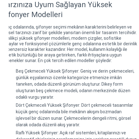
Tarzınıza Uyum Sağlayan Yüksek
Şifonyer Modelleri
Genç odalarında, şifonyer seçimi mekânın karakterini belirleyen ve
kişisel tarzınızı zarif bir şekilde yansıtan önemli bir tasarım tercihidir.
Yenilikçi yüksek şifonyer modelleri, modern çizgiler, sofistike
detaylar ve fonksiyonel çözümlerle genç odalarına estetik bir derinlik
ve benzersiz karakter kazandırır. Her model, kullanım kolaylığı ile
estetik bütünlüğü bir araya getirirken, farklı ihtiyaçlara uygun
seçenekler sunar. En çok tercih edilen modeller şöyledir:
Beş Çekmeceli Yüksek Şifonyer: Geniş ve derin çekmeceleri,
günlük eşyalarınızı özenle kategorize etmenize imkân
tanırken, odada düzenli görünüm oluşturur. Dikey form
oluşturan beş çekmece modeli, odanın merkezinde düzen
odaklı vurgu yaratır.
Dört Çekmeceli Yüksek Şifonyer: Dört çekmeceli tasarımlar
küçük genç odalarında bile mekânın akışını bozmadan
işlevsel bir düzen sunar. Çekmecelerin dengeli ritmi, görsel
olarak odada düzenli akış yaratır.
Raflı Yüksek Şifonyer: Açık raf sistemleri, kitaplarınızı ve