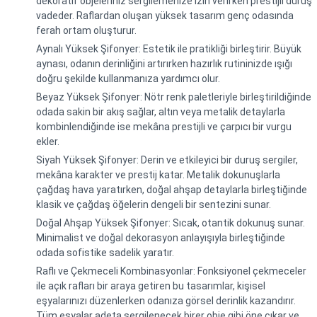
dekoratif objeleriniz sergilemenize izin verirken prestijli duruş
vadeder. Raflardan oluşan yüksek tasarım genç odasında
ferah ortam oluşturur.
Aynalı Yüksek Şifonyer: Estetik ile pratikliği birleştirir. Büyük
aynası, odanın derinliğini artırırken hazırlık rutininizde ışığı
doğru şekilde kullanmanıza yardımcı olur.
Beyaz Yüksek Şifonyer: Nötr renk paletleriyle birleştirildiğinde
odada sakin bir akış sağlar, altın veya metalik detaylarla
kombinlendiğinde ise mekâna prestijli ve çarpıcı bir vurgu
ekler.
Siyah Yüksek Şifonyer: Derin ve etkileyici bir duruş sergiler,
mekâna karakter ve prestij katar. Metalik dokunuşlarla
çağdaş hava yaratırken, doğal ahşap detaylarla birleştiğinde
klasik ve çağdaş öğelerin dengeli bir sentezini sunar.
Doğal Ahşap Yüksek Şifonyer: Sıcak, otantik dokunuş sunar.
Minimalist ve doğal dekorasyon anlayışıyla birleştiğinde
odada sofistike sadelik yaratır.
Raflı ve Çekmeceli Kombinasyonlar: Fonksiyonel çekmeceler
ile açık rafları bir araya getiren bu tasarımlar, kişisel
eşyalarınızı düzenlerken odanıza görsel derinlik kazandırır.
Tüm eşyalar adeta sergilenecek birer obje gibi öne çıkar ve