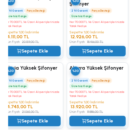
%30
%30
Şifonyer
Kampüs
2 Yıl Garanti
Parça Desteği
2 Yıl Garanti
Parça Desteği
Ücretsiz Kargo
Ücretsiz Kargo
Her 70.000TL Ve Üzeri Alışverişlerinizde
Her 70.000TL Ve Üzeri Alışverişlerinizde
Yatak Hediye
Yatak Hediye
Sepette %30 İndirimle
Sepette %30 İndirimle
14.111,00 TL
12.926,00 TL
Ürün Fiyatı
20.159,00 TL
Ürün Fiyatı
18.466,00 TL
Sepete Ekle
Sepete Ekle
Gloria Yüksek Şifonyer
Alegra Yüksek Şifonyer
%30
%30
2 Yıl Garanti
Parça Desteği
2 Yıl Garanti
Parça Desteği
Ücretsiz Kargo
Ücretsiz Kargo
Her 70.000TL Ve Üzeri Alışverişlerinizde
Her 70.000TL Ve Üzeri Alışverişlerinizde
Yatak Hediye
Yatak Hediye
Sepette %30 İndirimle
Sepette %30 İndirimle
14.745,00 TL
13.920,00 TL
Ürün Fiyatı
21.065,00 TL
Ürün Fiyatı
19.886,00 TL
Sepete Ekle
Sepete Ekle