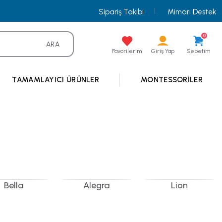
Sipariş Takibi
Mimari Destek
0
ARA
Favorilerim
Giriş Yap
Sepetim
TAMAMLAYICI ÜRÜNLER
MONTESSORILER
Bella
Alegra
Lion