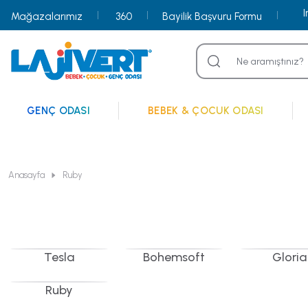
Mağazalarımız
360
Bayilik Başvuru Formu
GENÇ ODASI
BEBEK & ÇOCUK ODASI
Anasayfa
Ruby
Tesla
Bohemsoft
Gloria
Ruby