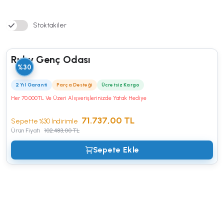
Stoktakiler
Ruby Genç Odası
%30
2 Yıl Garanti
Parça Desteği
Ücretsiz Kargo
Her 70.000TL Ve Üzeri Alışverişlerinizde Yatak Hediye
71.737,00 TL
Sepette %30 İndirimle
Ürün Fiyatı
102.483,00 TL
Sepete Ekle