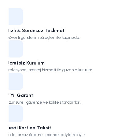
Kampüs
Hızlı & Sorunsuz Teslimat
Güvenli gönderim süreçleri ile kapınızda.
Ücretsiz Kurulum
Profesyonel montaj hizmeti ile güvenle kurulum.
7 Yıl Garanti
Uzun süreli güvence ve kalite standartları.
Kredi Kartına Taksit
Vade farksız ödeme seçenekleriyle kolaylık.