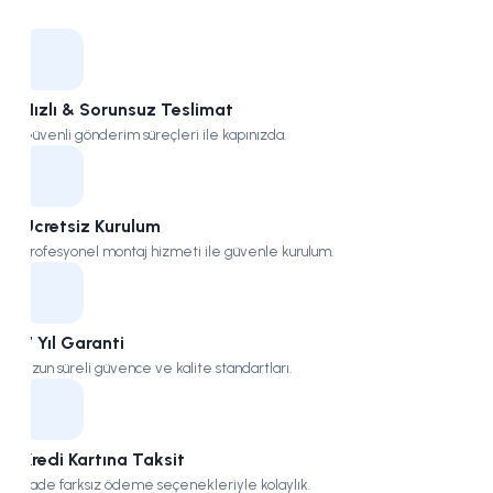
Kampüs
Hızlı & Sorunsuz Teslimat
Güvenli gönderim süreçleri ile kapınızda.
Ücretsiz Kurulum
Profesyonel montaj hizmeti ile güvenle kurulum.
7 Yıl Garanti
Uzun süreli güvence ve kalite standartları.
Kredi Kartına Taksit
Vade farksız ödeme seçenekleriyle kolaylık.