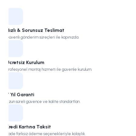
Kampüs
Hızlı & Sorunsuz Teslimat
Güvenli gönderim süreçleri ile kapınızda.
Ücretsiz Kurulum
Profesyonel montaj hizmeti ile güvenle kurulum.
7 Yıl Garanti
Uzun süreli güvence ve kalite standartları.
Kredi Kartına Taksit
Vade farksız ödeme seçenekleriyle kolaylık.