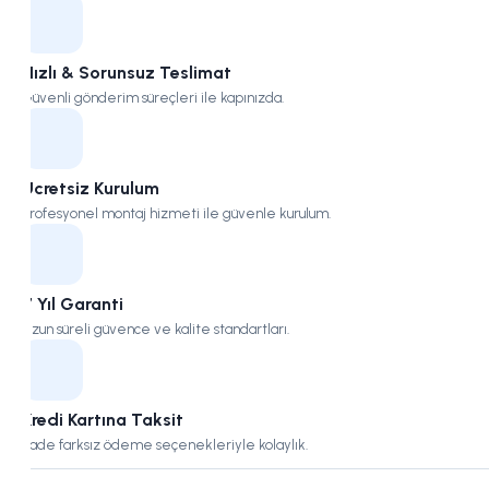
Kampüs
Hızlı & Sorunsuz Teslimat
Güvenli gönderim süreçleri ile kapınızda.
Ücretsiz Kurulum
Profesyonel montaj hizmeti ile güvenle kurulum.
7 Yıl Garanti
Uzun süreli güvence ve kalite standartları.
Kredi Kartına Taksit
Vade farksız ödeme seçenekleriyle kolaylık.