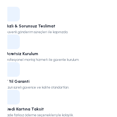
Kampüs
Hızlı & Sorunsuz Teslimat
Güvenli gönderim süreçleri ile kapınızda.
Ücretsiz Kurulum
Profesyonel montaj hizmeti ile güvenle kurulum.
7 Yıl Garanti
Uzun süreli güvence ve kalite standartları.
Kredi Kartına Taksit
Vade farksız ödeme seçenekleriyle kolaylık.