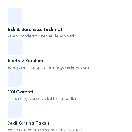
Kampüs
Hızlı & Sorunsuz Teslimat
Güvenli gönderim süreçleri ile kapınızda.
Ücretsiz Kurulum
Profesyonel montaj hizmeti ile güvenle kurulum.
7 Yıl Garanti
Uzun süreli güvence ve kalite standartları.
Kredi Kartına Taksit
Vade farksız ödeme seçenekleriyle kolaylık.