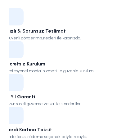
Kampüs
Hızlı & Sorunsuz Teslimat
Güvenli gönderim süreçleri ile kapınızda.
Ücretsiz Kurulum
Profesyonel montaj hizmeti ile güvenle kurulum.
7 Yıl Garanti
Uzun süreli güvence ve kalite standartları.
Kredi Kartına Taksit
Vade farksız ödeme seçenekleriyle kolaylık.