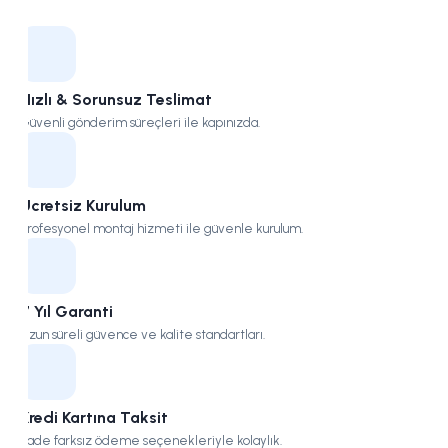
Kampüs
Hızlı & Sorunsuz Teslimat
Güvenli gönderim süreçleri ile kapınızda.
Ücretsiz Kurulum
Profesyonel montaj hizmeti ile güvenle kurulum.
7 Yıl Garanti
Uzun süreli güvence ve kalite standartları.
Kredi Kartına Taksit
Vade farksız ödeme seçenekleriyle kolaylık.