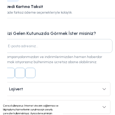
Kredi Kartına Taksit
Vade farksız ödeme seçenekleriyle kolaylık.
Bizi Gelen Kutunuzda Görmek İster misiniz?
Kampanyalarımızdan ve indirimlerimizden hemen haberdar
olmak istiyorsanız bültenimize ücretsiz abone olabilirsiniz.
Lajivert
Çerez kullanıyoruz. İnternet sitesinin sağlanması ve
Hizmetler
bilgi toplumu hizmetlerinin sunulması için zorunlu
çerezler kullanmaktayız. Ayrıca deneyiminizin