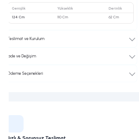
Kampüs
Genişlik
Yükseklik
Derinlik
124 Cm
110 Cm
62 Cm
Teslimat ve Kurulum
İade ve Değişim
Ödeme Seçenekleri
Hızlı & Sorunsuz Teslimat