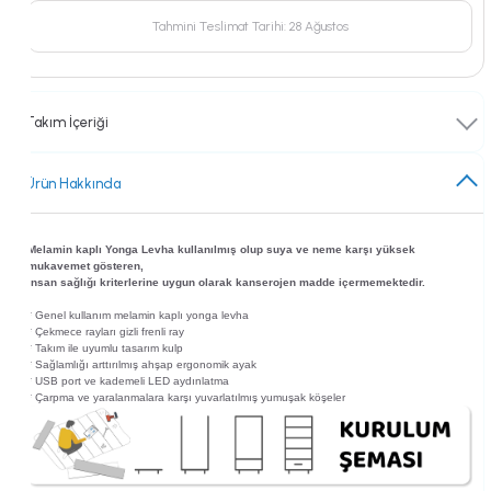
Çarşaflar
Alegra
Bella Bebek
Ferro Beyaz
Alt Karyolalar
Tahmini Teslimat Tarihi: 28 Ağustos
Yataklar
Lion
Alya Çocuk
Joker Beyaz
Baza Başlıkları
Takım İçeriği
Halılar
Ruby
Nora Çocuk
Joker Ceviz
Bazalar
Sandalyeler
Ürün Hakkında
Evon
Skate Çocuk
Beşikler
Puflar
Nora
Skate Bebek
Bebek Karyolaları
Melamin kaplı Yonga Levha kullanılmış olup suya ve neme karşı yüksek
mukavemet gösteren,
Yorgan ve Yastıklar
insan sağlığı kriterlerine uygun olarak kanserojen madde içermemektedir.
Huga
Montessoriler
* Genel kullanım melamin kaplı yonga levha
* Çekmece rayları gizli frenli ray
Boy Aynalar
Arcade
Opsiyonel Çekmece
* Takım ile uyumlu tasarım kulp
* Sağlamlığı arttırılmış ahşap ergonomik ayak
* USB port ve kademeli LED aydınlatma
Tabure ve Masa
* Çarpma ve yaralanmalara karşı yuvarlatılmış yumuşak köşeler
Skate
Oyuncak Kutusu
Yastık Kılıfı
Juliet