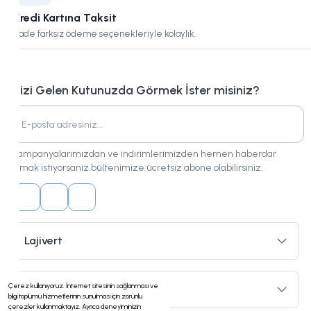
Kredi Kartına Taksit
Vade farksız ödeme seçenekleriyle kolaylık.
Bizi Gelen Kutunuzda Görmek İster misiniz?
Kampanyalarımızdan ve indirimlerimizden hemen haberdar
olmak istiyorsanız bültenimize ücretsiz abone olabilirsiniz.
Lajivert
Çerez kullanıyoruz. İnternet sitesinin sağlanması ve
Hizmetler
bilgi toplumu hizmetlerinin sunulması için zorunlu
çerezler kullanmaktayız. Ayrıca deneyiminizin