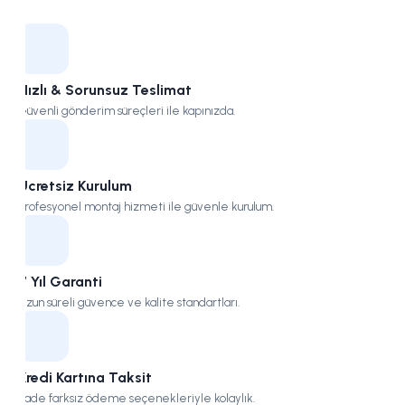
Kampüs
Hızlı & Sorunsuz Teslimat
Güvenli gönderim süreçleri ile kapınızda.
Ücretsiz Kurulum
Profesyonel montaj hizmeti ile güvenle kurulum.
7 Yıl Garanti
Uzun süreli güvence ve kalite standartları.
Kredi Kartına Taksit
Vade farksız ödeme seçenekleriyle kolaylık.