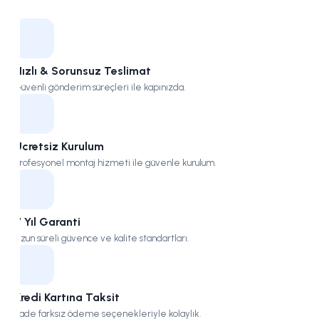
Kampüs
Hızlı & Sorunsuz Teslimat
Güvenli gönderim süreçleri ile kapınızda.
Ücretsiz Kurulum
Profesyonel montaj hizmeti ile güvenle kurulum.
7 Yıl Garanti
Uzun süreli güvence ve kalite standartları.
Kredi Kartına Taksit
Vade farksız ödeme seçenekleriyle kolaylık.