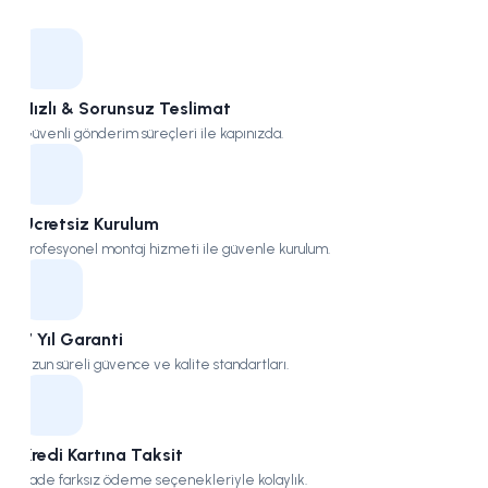
Kampüs
Hızlı & Sorunsuz Teslimat
Güvenli gönderim süreçleri ile kapınızda.
Ücretsiz Kurulum
Profesyonel montaj hizmeti ile güvenle kurulum.
7 Yıl Garanti
Uzun süreli güvence ve kalite standartları.
Kredi Kartına Taksit
Vade farksız ödeme seçenekleriyle kolaylık.