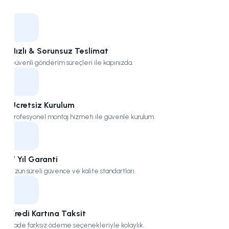
Kampüs
Hızlı & Sorunsuz Teslimat
Güvenli gönderim süreçleri ile kapınızda.
Ücretsiz Kurulum
Profesyonel montaj hizmeti ile güvenle kurulum.
7 Yıl Garanti
Uzun süreli güvence ve kalite standartları.
Kredi Kartına Taksit
Vade farksız ödeme seçenekleriyle kolaylık.