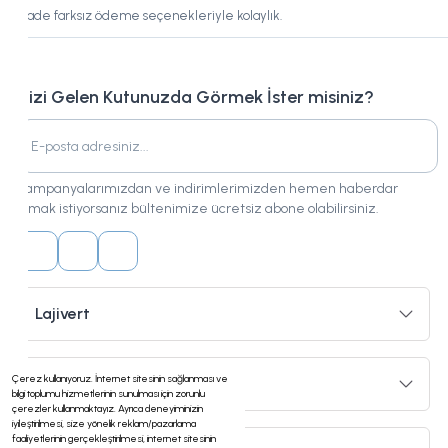
Vade farksız ödeme seçenekleriyle kolaylık.
Bizi Gelen Kutunuzda Görmek İster misiniz?
Kampanyalarımızdan ve indirimlerimizden hemen haberdar
olmak istiyorsanız bültenimize ücretsiz abone olabilirsiniz.
Lajivert
Çerez kullanıyoruz. İnternet sitesinin sağlanması ve
Hizmetler
bilgi toplumu hizmetlerinin sunulması için zorunlu
çerezler kullanmaktayız. Ayrıca deneyiminizin
iyileştirilmesi, size yönelik reklam/pazarlama
faaliyetlerinin gerçekleştirilmesi, internet sitesinin