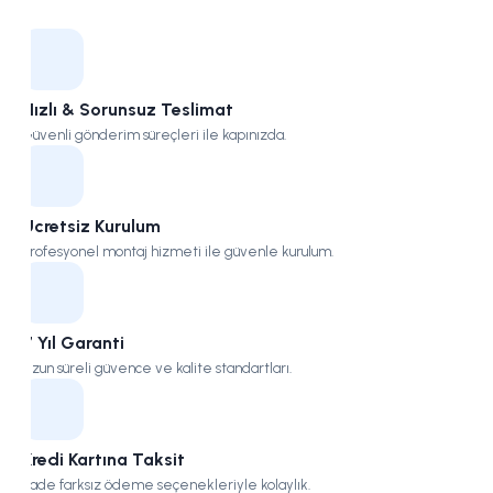
Kampüs
Hızlı & Sorunsuz Teslimat
Güvenli gönderim süreçleri ile kapınızda.
Ücretsiz Kurulum
Profesyonel montaj hizmeti ile güvenle kurulum.
7 Yıl Garanti
Uzun süreli güvence ve kalite standartları.
Kredi Kartına Taksit
Vade farksız ödeme seçenekleriyle kolaylık.