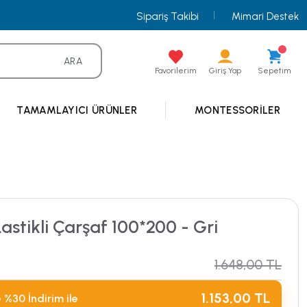
Sipariş Takibi
Mimari Destek
ARA
Favorilerim
Giriş Yap
Sepetim
TAMAMLAYICI ÜRÜNLER
MONTESSORILER
astikli Çarşaf 100*200 - Gri
1.648,00 TL
1.153,00 TL
 %30 İndirim ile