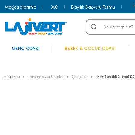
Mağazalarımız
360
Bayilik Başvuru Formu
GENÇ ODASI
BEBEK & ÇOCUK ODASI
Anasayfa
Tamamlayıcı Ürünler
Çarşaflar
Dora Lastikli Çarşaf 10