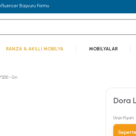
Influencer Başvuru Formu
RANZA & AKILLI MOBILYA
MOBILYALAR
0*200 - Gri
Dora L
Ürün Fiyatı
Sepette