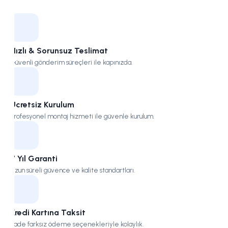
Kampüs
Hızlı & Sorunsuz Teslimat
Güvenli gönderim süreçleri ile kapınızda.
Ücretsiz Kurulum
Profesyonel montaj hizmeti ile güvenle kurulum.
7 Yıl Garanti
Uzun süreli güvence ve kalite standartları.
Kredi Kartına Taksit
Vade farksız ödeme seçenekleriyle kolaylık.