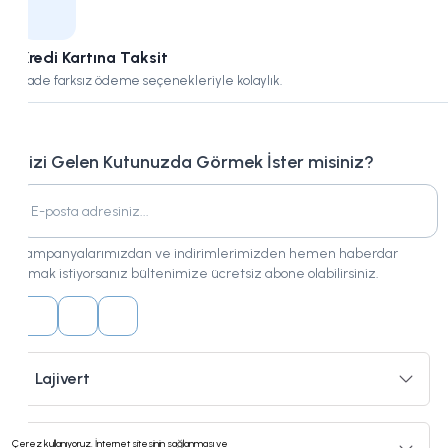
Kredi Kartına Taksit
Vade farksız ödeme seçenekleriyle kolaylık.
Bizi Gelen Kutunuzda Görmek İster misiniz?
Kampanyalarımızdan ve indirimlerimizden hemen haberdar
olmak istiyorsanız bültenimize ücretsiz abone olabilirsiniz.
Lajivert
Çerez kullanıyoruz. İnternet sitesinin sağlanması ve