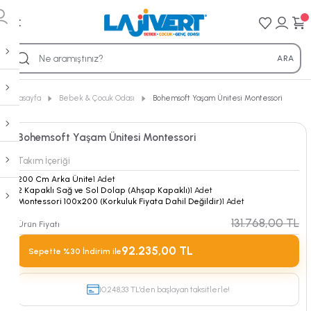
Geri 
Geri 
Geri 
Geri 
Geri 
ARA
Tamamlayıcı Ürünler
Genç Odası
Bebek & Çocuk Odası
Ranza & Akıllı Mobilya
Mobilyalar
Anasayfa
Bebek & Çocuk Odası
Bohemsoft Yaşam Ünitesi Montessori
Yatak Örtüleri
Tesla
Bohemsoft Çocuk
Tesla Ranza
Dolaplar
Bohemsoft Yaşam Ünitesi Montessori
Nevresim Takımları
Bohemsoft
Gloria Çocuk
Alegra Ranza
Karyolalar
Takım İçeriği
200 Cm Arka Ünite
1 Adet
Battaniyeler
2 Kapaklı Sağ ve Sol Dolap (Ahşap Kapaklı)
1 Adet
Gloria
Marin Çocuk
Gloria Ranza
Çalışma Masaları
Montessori 100x200 (Korkuluk Fiyata Dahil Değildir)
1 Adet
131.768,00 TL
Kırlentler
Ürün Fiyatı
Marin
Juliet Çocuk
Evon Ranza
Kitaplıklar
92.235,00 TL
Sepette %30 İndirim ile
Cibinlikler
Alya
Alegra Çocuk
Bella Ranza
Şifonyerler
Uyku Setleri
10.248,33 TL'den başlayan taksitlerle!
Bella
Bella Çocuk
Ferro Krem
Komodinler