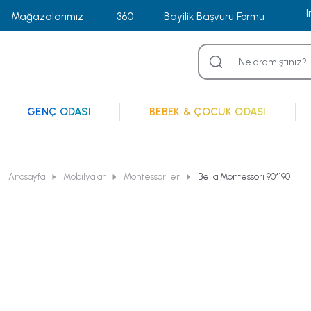
Mağazalarımız
360
Bayilik Başvuru Formu
GENÇ ODASI
BEBEK & ÇOCUK ODASI
Anasayfa
Mobilyalar
Montessoriler
Bella Montessori 90*190