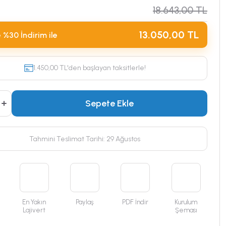
18.643,00 TL
13.050,00 TL
 %30 İndirim ile
1.450,00 TL'den başlayan taksitlerle!
Sepete Ekle
Tahmini Teslimat Tarihi: 29 Ağustos
En Yakın
Paylaş
PDF İndir
Kurulum
Lajivert
Şeması