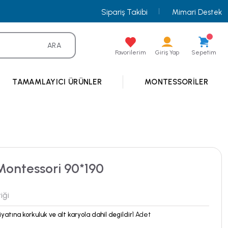
Sipariş Takibi
Mimari Destek
ARA
Favorilerim
Giriş Yap
Sepetim
TAMAMLAYICI ÜRÜNLER
MONTESSORILER
Montessori 90*190
iği
iyatına korkuluk ve alt karyola dahil degildir
1 Adet