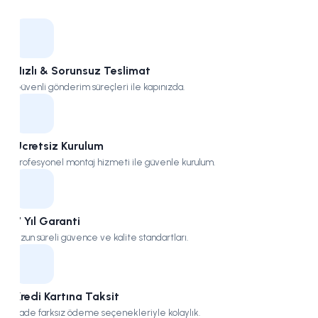
Kampüs
Hızlı & Sorunsuz Teslimat
Güvenli gönderim süreçleri ile kapınızda.
Ücretsiz Kurulum
Profesyonel montaj hizmeti ile güvenle kurulum.
7 Yıl Garanti
Uzun süreli güvence ve kalite standartları.
Kredi Kartına Taksit
Vade farksız ödeme seçenekleriyle kolaylık.