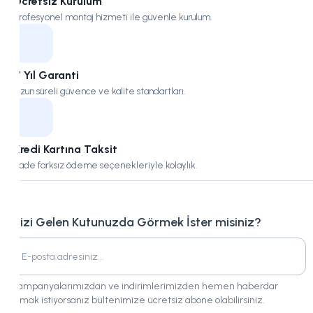
Ücretsiz Kurulum
Profesyonel montaj hizmeti ile güvenle kurulum.
7 Yıl Garanti
Uzun süreli güvence ve kalite standartları.
Kredi Kartına Taksit
Vade farksız ödeme seçenekleriyle kolaylık.
Bizi Gelen Kutunuzda Görmek İster misiniz?
Kampanyalarımızdan ve indirimlerimizden hemen haberdar
olmak istiyorsanız bültenimize ücretsiz abone olabilirsiniz.