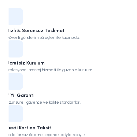
Kampüs
Hızlı & Sorunsuz Teslimat
Güvenli gönderim süreçleri ile kapınızda.
Ücretsiz Kurulum
Profesyonel montaj hizmeti ile güvenle kurulum.
7 Yıl Garanti
Uzun süreli güvence ve kalite standartları.
Kredi Kartına Taksit
Vade farksız ödeme seçenekleriyle kolaylık.