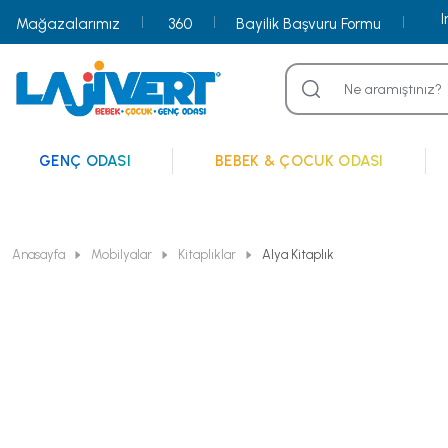
Mağazalarımız
360
Bayilik Başvuru Formu
GENÇ ODASI
BEBEK & ÇOCUK ODASI
Anasayfa
Mobilyalar
Kitaplıklar
Alya Kitaplık