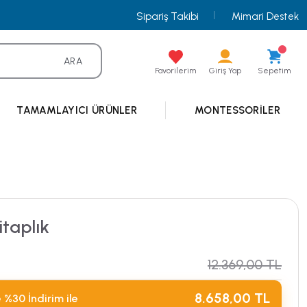
Sipariş Takibi
Mimari Destek
ARA
Favorilerim
Giriş Yap
Sepetim
TAMAMLAYICI ÜRÜNLER
MONTESSORILER
itaplık
12.369,00 TL
8.658,00 TL
 %30 İndirim ile