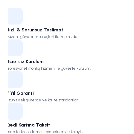
Kampüs
Hızlı & Sorunsuz Teslimat
Güvenli gönderim süreçleri ile kapınızda.
Ücretsiz Kurulum
Profesyonel montaj hizmeti ile güvenle kurulum.
7 Yıl Garanti
Uzun süreli güvence ve kalite standartları.
Kredi Kartına Taksit
Vade farksız ödeme seçenekleriyle kolaylık.