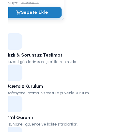
Ürün Fiyatı
112.324,00 TL
Sepete Ekle
Hızlı & Sorunsuz Teslimat
Güvenli gönderim süreçleri ile kapınızda.
Ücretsiz Kurulum
Profesyonel montaj hizmeti ile güvenle kurulum.
7 Yıl Garanti
Uzun süreli güvence ve kalite standartları.