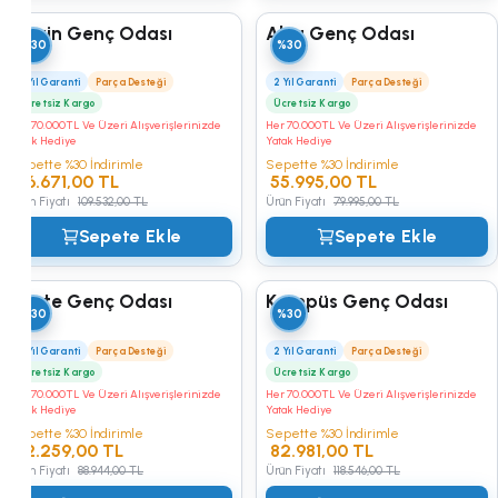
Kampüs
Marin Genç Odası
Alya Genç Odası
%30
%30
2 Yıl Garanti
Parça Desteği
2 Yıl Garanti
Parça Desteği
Ücretsiz Kargo
Ücretsiz Kargo
Her 70.000TL Ve Üzeri Alışverişlerinizde
Her 70.000TL Ve Üzeri Alışverişlerinizde
Yatak Hediye
Yatak Hediye
Sepette %30 İndirimle
Sepette %30 İndirimle
76.671,00 TL
55.995,00 TL
Ürün Fiyatı
109.532,00 TL
Ürün Fiyatı
79.995,00 TL
Sepete Ekle
Sepete Ekle
Skate Genç Odası
Kampüs Genç Odası
%30
%30
2 Yıl Garanti
Parça Desteği
2 Yıl Garanti
Parça Desteği
Ücretsiz Kargo
Ücretsiz Kargo
Her 70.000TL Ve Üzeri Alışverişlerinizde
Her 70.000TL Ve Üzeri Alışverişlerinizde
Yatak Hediye
Yatak Hediye
Sepette %30 İndirimle
Sepette %30 İndirimle
62.259,00 TL
82.981,00 TL
Ürün Fiyatı
88.944,00 TL
Ürün Fiyatı
118.546,00 TL