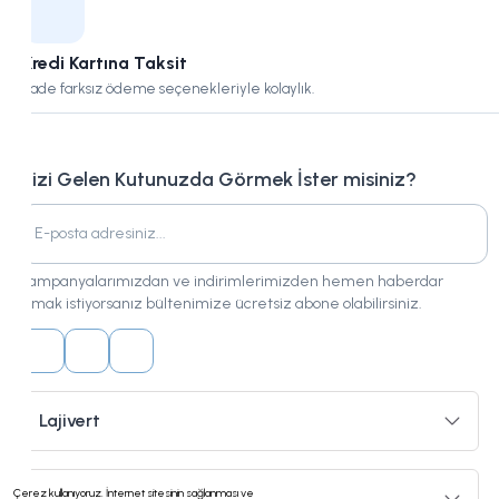
Kredi Kartına Taksit
Vade farksız ödeme seçenekleriyle kolaylık.
Bizi Gelen Kutunuzda Görmek İster misiniz?
Kampanyalarımızdan ve indirimlerimizden hemen haberdar
olmak istiyorsanız bültenimize ücretsiz abone olabilirsiniz.
Lajivert
Çerez kullanıyoruz. İnternet sitesinin sağlanması ve
Hizmetler