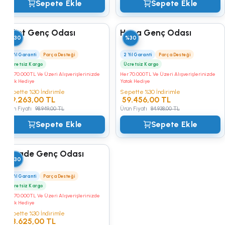
Sepete Ekle
Sepete Ekle
Juliet Genç Odası
Huga Genç Odası
%30
%30
2 Yıl Garanti
Parça Desteği
2 Yıl Garanti
Parça Desteği
Ücretsiz Kargo
Ücretsiz Kargo
Her 70.000TL Ve Üzeri Alışverişlerinizde
Her 70.000TL Ve Üzeri Alışverişlerinizde
Yatak Hediye
Yatak Hediye
Sepette %30 İndirimle
Sepette %30 İndirimle
69.263,00 TL
59.456,00 TL
Ürün Fiyatı
98.949,00 TL
Ürün Fiyatı
84.938,00 TL
Sepete Ekle
Sepete Ekle
Arcade Genç Odası
%30
2 Yıl Garanti
Parça Desteği
Ücretsiz Kargo
Her 70.000TL Ve Üzeri Alışverişlerinizde
Yatak Hediye
Sepette %30 İndirimle
78.625,00 TL