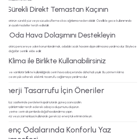
Kampüs
1. Sürekli Direkt Temastan Kaçının
Vantilatörün sürekli yüz veya vücuda üflemesi kas ağrılarına neden olabilir. Özellikle gece kullanımında
zaman ayarlı modeller tercih edilebilir.
2. Oda Hava Dolaşımını Destekleyin
Vantilatörü pencereye yakın konumlandırmak, odadaki sıcak havanın dışarı atılmasına yardımcı olur. Böylece
daha doğal bir serinlik elde edilir.
3. Klima ile Birlikte Kullanabilirsiniz
Klima ve vantilatör birlikte kullanıldığında serin hava oda içerisinde daha hızlı yayılır. Bu yöntem klima
derecesini yükselterek elektrik tasarrufu sağlamaya yardımcı olur.
Enerji Tasarrufu İçin Öneriler
Gündüz saatlerinde perdeleri kapalı tutarak güneş ısısını azaltın.
LED aydınlatmalar tercih ederek oda içi ısı oluşumunu düşürün.
Klima yerine serin akşamlarda doğal havalandırma yapın.
Akıllı priz veya zamanlayıcı kullanarak gereksiz enerji tüketimini önleyin.
Genç Odalarında Konforlu Yaz