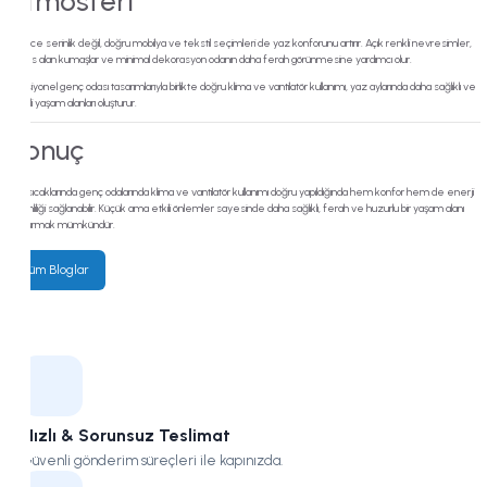
Atmosferi
Sadece serinlik değil, doğru mobilya ve tekstil seçimleri de yaz konforunu artırır. Açık renkli nevresimler,
nefes alan kumaşlar ve minimal dekorasyon odanın daha ferah görünmesine yardımcı olur.
Fonksiyonel genç odası tasarımlarıyla birlikte doğru klima ve vantilatör kullanımı, yaz aylarında daha sağlıklı ve
keyifli yaşam alanları oluşturur.
Sonuç
Yaz sıcaklarında genç odalarında klima ve vantilatör kullanımı doğru yapıldığında hem konfor hem de enerji
verimliliği sağlanabilir. Küçük ama etkili önlemler sayesinde daha sağlıklı, ferah ve huzurlu bir yaşam alanı
oluşturmak mümkündür.
Tüm Bloglar
Hızlı & Sorunsuz Teslimat
Güvenli gönderim süreçleri ile kapınızda.