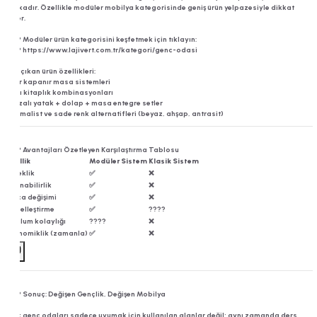
markadır. Özellikle modüler mobilya kategorisinde geniş ürün yelpazesiyle dikkat
çeker.
???? Modüler ürün kategorisini keşfetmek için tıklayın:
????
https://www.lajivert.com.tr/kategori/genc-odasi
Öne çıkan ürün özellikleri:
Açılır kapanır masa sistemleri
Raflı kitaplık kombinasyonları
Ranzalı yatak + dolap + masa entegre setler
Minimalist ve sade renk alternatifleri (beyaz, ahşap, antrasit)
???? Avantajları Özetleyen Karşılaştırma Tablosu
Özellik
Modüler Sistem
Klasik Sistem
Esneklik
✅
❌
Taşınabilirlik
✅
❌
Parça değişimi
✅
❌
Kişiselleştirme
✅
????
Kurulum kolaylığı
????
❌
Ekonomiklik (zamanla)
✅
❌
???? Sonuç: Değişen Gençlik, Değişen Mobilya
Artık genç odaları sadece uyumak için kullanılan alanlar değil; aynı zamanda ders