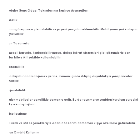
Kampüs
✅ Modüler Genç Odası Takımlarının Başlıca Avantajları
1. Esneklik
İhtiyaca göre parça çıkarılabilir veya yeni parçalar eklenebilir. Mobilyanın yeri kolayca
değiştirilebilir.
2. Alan Tasarrufu
Çekmeceli karyola, katlanabilir masa, dolap içi raf sistemleri gibi çözümlerle dar
alanlar bile etkili şekilde kullanılabilir.
3. Ekonomiklik
Tüm odayı bir anda döşemek yerine, zaman içinde ihtiyaç duyuldukça yeni parçalar
eklenebilir.
4. Taşınabilirlik
Modüler mobilyalar genellikle demonte gelir. Bu da taşınma ve yeniden kurulum sürecini
oldukça kolaylaştırır.
5. Kişiselleştirme
Farklı renk ve stil seçenekleriyle odanın tasarımı tamamen kişiye özel hale getirilebilir.
6. Uzun Ömürlü Kullanım