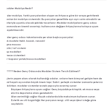
Çarşaflar
Alegra
Bella Bebek
Ferro Beyaz
Alt Karyolalar
⚙️ Modüler Mobilya Nedir?
Yataklar
Modüler mobilya, farklı parçalardan oluşan ve ihtiyaca göre bir araya getirilerek
Lion
Alya Çocuk
Joker Beyaz
Baza Başlıkları
kullanılan bir mobilya sistemidir. Bu parçalar genellikle ayrı ayrı satın alınabilir ve
birbirleriyle uyumlu olacak şekilde tasarlanır. Modüler mobilyaların genç odası
kullanımında en önemli avantajı; kullanıcının değişen ihtiyaçlarına kolayca uyum
Halılar
Ruby
Nora Çocuk
Joker Ceviz
Bazalar
sağlayabilmesidir.
Modüler genç odası takımlarında yer alan başlıca parçalar:
Sandalyeler
Yatak modülü (tekli, bazalı, ranzalı)
Evon
Skate Çocuk
Beşikler
Çalışma masası
Kitaplık / raf sistemi
Puflar
Dolap modülleri
Nora
Skate Bebek
Bebek Karyolaları
Çekmece sistemleri
Açılır-kapanır yatak/masa modülleri
Yorgan ve Yastıklar
Huga
Montessoriler
????‍???? Neden Genç Odasında Modüler Sistem Tercih Edilmeli?
Boy Aynalar
Arcade
Opsiyonel Çekmece
Gençlerin yaşam alanı olarak kullandığı odalar, onların hem bireysel gelişim hem de
sosyal hayatı açısından büyük önem taşır. Sabit, yerleşik sistemler zamanla yetersiz
Tabure ve Masa
kalabilirken; modüler sistemler esnek yapısıyla avantaj sunar:
Skate
Oyuncak Kutusu
Büyüyen ihtiyaçlara uyum sağlar: Genç büyüdükçe kitaplık, ek masa veya
ekstra depolama alanı gerekebilir.
Yastık Kılıfı
Alan verimliliği sağlar: Küçük odalarda bile maksimum kullanım sunar.
Juliet
Estetik ve stil özgürlüğü: Her parçanın rengi, stili veya işlevi isteğe göre
seçilebilir.