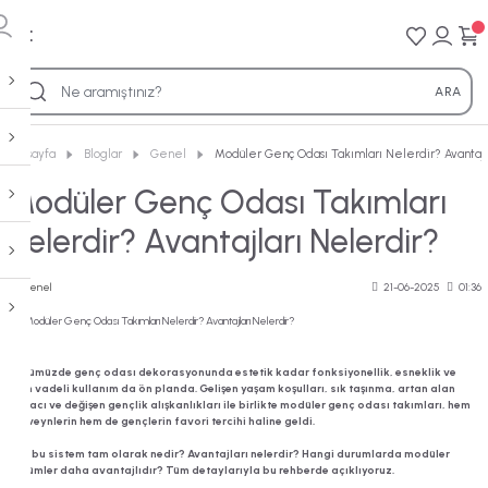
Geri 
Geri 
Geri 
Geri 
Geri 
ARA
Tamamlayıcı Ürünler
Genç Odası
Bebek & Çocuk Odası
Ranza & Akıllı Mobilya
Mobilyalar
Anasayfa
Bloglar
Genel
Modüler Genç Odası Takımları Nelerdir? Avantajl
Modüler Genç Odası Takımları
Yatak Örtüleri
Tesla
Bohemsoft Çocuk
Tesla Ranza
Dolaplar
Nelerdir? Avantajları Nelerdir?
Nevresim Takımları
Bohemsoft
Gloria Çocuk
Alegra Ranza
Karyolalar
Genel
21-06-2025
01:36
Battaniyeler
Gloria
Marin Çocuk
Gloria Ranza
Çalışma Masaları
Kırlentler
Marin
Juliet Çocuk
Evon Ranza
Kitaplıklar
Günümüzde genç odası dekorasyonunda estetik kadar fonksiyonellik, esneklik ve
uzun vadeli kullanım da ön planda. Gelişen yaşam koşulları, sık taşınma, artan alan
Cibinlikler
ihtiyacı ve değişen gençlik alışkanlıkları ile birlikte modüler genç odası takımları, hem
Alya
Alegra Çocuk
Bella Ranza
Şifonyerler
ebeveynlerin hem de gençlerin favori tercihi haline geldi.
Uyku Setleri
Peki bu sistem tam olarak nedir? Avantajları nelerdir? Hangi durumlarda modüler
Bella
Bella Çocuk
Ferro Krem
Komodinler
çözümler daha avantajlıdır? Tüm detaylarıyla bu rehberde açıklıyoruz.