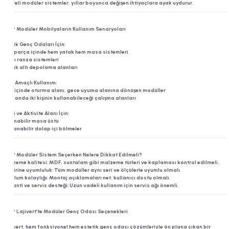
Kaliteli modüler sistemler, yıllar boyunca değişen ihtiyaçlara ayak uydurur.
???? Modüler Mobilyaların Kullanım Senaryoları
Küçük Genç Odaları İçin:
Tek parça içinde hem yatak hem masa sistemleri
Raflı ranza sistemleri
Yatak altı depolama alanları
Çok Amaçlı Kullanım:
Gün içinde oturma alanı, gece uyuma alanına dönüşen modüller
Aynı anda iki kişinin kullanabileceği çalışma alanları
Hobi ve Aktivite Alanı İçin:
Taşınabilir masa üstü
Katlanabilir dolap içi bölmeler
???? Modüler Sistem Seçerken Nelere Dikkat Edilmeli?
Malzeme kalitesi: MDF, suntalam gibi malzeme türleri ve kaplaması kontrol edilmeli.
Birbirine uyumluluk: Tüm modüller aynı seri ve ölçülerle uyumlu olmalı.
Kurulum kolaylığı: Montaj açıklamaları net, kullanıcı dostu olmalı.
Garanti ve servis desteği: Uzun vadeli kullanım için servis ağı önemli.
???? Lajivert’te Modüler Genç Odası Seçenekleri
Lajivert, hem fonksiyonel hem estetik genç odası çözümleriyle ön plana çıkan bir