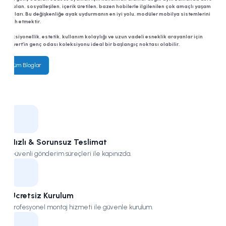
çalışılan, sosyalleşilen, içerik üretilen, bazen hobilerle ilgilenilen çok amaçlı yaşam
alanları. Bu değişkenliğe ayak uydurmanın en iyi yolu, modüler mobilya sistemlerini
tercih etmektir.
Fonksiyonellik, estetik, kullanım kolaylığı ve uzun vadeli esneklik arayanlar için
Lajivert’in genç odası koleksiyonu
ideal bir başlangıç noktası olabilir.
Tüm Bloglar
Hızlı & Sorunsuz Teslimat
Güvenli gönderim süreçleri ile kapınızda.
Ücretsiz Kurulum
Profesyonel montaj hizmeti ile güvenle kurulum.