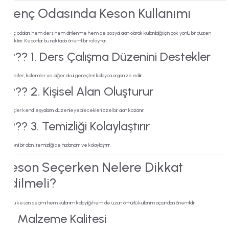
Kampüs
Genç Odasında Keson Kullanımı
Genç odaları, hem ders hem dinlenme hem de sosyal alan olarak kullanıldığı için çok yönlü bir düzen
gerektirir. Kesonlar bu noktada önemli bir rol oynar.
???? 1. Ders Çalışma Düzenini Destekler
Defterler, kalemler ve diğer okul gereçleri kolayca organize edilir.
???? 2. Kişisel Alan Oluşturur
Gençler kendi eşyalarını düzenleyebilecekleri özel bir alan kazanır.
???? 3. Temizliği Kolaylaştırır
Düzenli bir alan, temizliği de hızlandırır ve kolaylaştırır.
Keson Seçerken Nelere Dikkat
Edilmeli?
Doğru keson seçimi hem kullanım kolaylığı hem de uzun ömürlü kullanım açısından önemlidir.
✔️ Malzeme Kalitesi