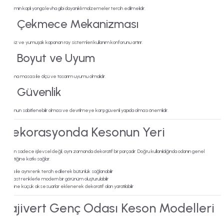
Melamin kaplı yonga levha gibi dayanıklı malzemeler tercih edilmelidir.
✔️ Çekmece Mekanizması
Sessiz ve yumuşak kapanan ray sistemleri kullanım konforunu artırır.
✔️ Boyut ve Uyum
Çalışma masası ile ölçü ve tasarım uyumu olmalıdır.
✔️ Güvenlik
Kesonun sabitlenebilir olması ve devrilmeye karşı güvenli yapıda olması önemlidir.
Dekorasyonda Kesonun Yeri
Keson sadece işlevsel değil, aynı zamanda dekoratif bir parçadır. Doğru kullanıldığında odanın genel
estetiğine katkı sağlar.
Masa ile aynı renk tercih edilerek bütünlük sağlanabilir
Kontrast renklerle modern bir görünüm oluşturulabilir
Üzerine küçük aksesuarlar eklenerek dekoratif alan yaratılabilir
Lajivert Genç Odası Keson Modelleri