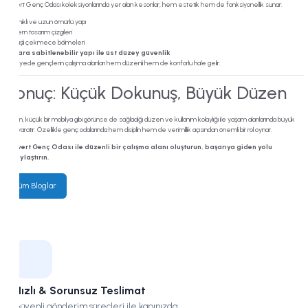
Lajivert Genç Odası koleksiyonlarında yer alan kesonlar, hem estetik hem de fonksiyonellik sunar:
Dayanıklı ve uzun ömürlü yapı
Modern tasarım çizgileri
Kullanışlı çekmece bölmeleri
Duvara sabitlenebilir yapı ile üst düzey güvenlik
Bu sayede gençlerin çalışma alanları hem düzenli hem de konforlu hale gelir.
Sonuç: Küçük Dokunuş, Büyük Düzen
Keson, küçük bir mobilya gibi görünse de sağladığı düzen ve kullanım kolaylığı ile yaşam alanlarında büyük
fark yaratır. Özellikle genç odalarında hem disiplin hem de verimlilik açısından önemli bir rol oynar.
Lajivert Genç Odası ile düzenli bir çalışma alanı oluşturun, başarıya giden yolu
kolaylaştırın.
Tüm Bloglar
Hızlı & Sorunsuz Teslimat
Güvenli gönderim süreçleri ile kapınızda.