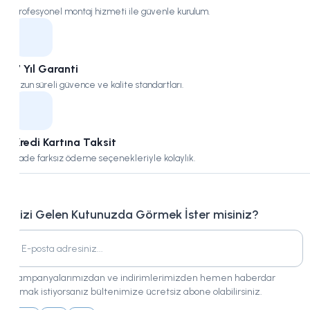
Profesyonel montaj hizmeti ile güvenle kurulum.
7 Yıl Garanti
Uzun süreli güvence ve kalite standartları.
Kredi Kartına Taksit
Vade farksız ödeme seçenekleriyle kolaylık.
Bizi Gelen Kutunuzda Görmek İster misiniz?
Kampanyalarımızdan ve indirimlerimizden hemen haberdar
olmak istiyorsanız bültenimize ücretsiz abone olabilirsiniz.