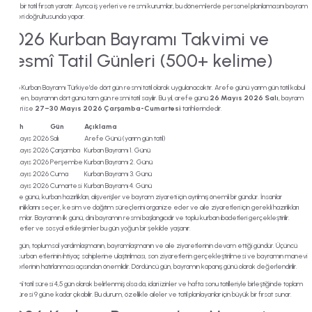
uzun bir tatil fırsatı yaratır. Ayrıca iş yerleri ve resmi kurumlar, bu dönemlerde personel planlamasını bayram
Kampüs
tarihleri doğrultusunda yapar.
2026 Kurban Bayramı Takvimi ve
Resmî Tatil Günleri (500+ kelime)
2026 Kurban Bayramı Türkiye’de dört gün resmi tatil olarak uygulanacaktır. Arefe günü yarım gün tatil kabul
edilirken, bayramın dört günü tam gün resmi tatil sayılır. Bu yıl, arefe günü
26 Mayıs 2026 Salı
, bayram
günleri ise
27–30 Mayıs 2026 Çarşamba-Cumartesi
tarihlerindedir.
Tarih
Gün
Açıklama
26 Mayıs 2026
Salı
Arefe Günü (yarım gün tatil)
27 Mayıs 2026
Çarşamba
Kurban Bayramı 1. Günü
28 Mayıs 2026
Perşembe
Kurban Bayramı 2. Günü
29 Mayıs 2026
Cuma
Kurban Bayramı 3. Günü
30 Mayıs 2026
Cumartesi
Kurban Bayramı 4. Günü
Arefe günü, kurban hazırlıkları, alışverişler ve bayram ziyareti için ayrılmış önemli bir gündür. İnsanlar
kurbanlıklarını seçer, kesim ve dağıtım süreçlerini organize eder ve aile ziyaretleri için gerekli hazırlıkları
tamamlar. Bayramın ilk günü, dini bayramın resmi başlangıcıdır ve toplu kurban ibadetleri gerçekleştirilir.
Ziyaretler ve sosyal etkileşimler bu gün yoğun bir şekilde yaşanır.
İkinci gün, toplumsal yardımlaşmanın, bayramlaşmanın ve aile ziyaretlerinin devam ettiği gündür. Üçüncü
gün, kurban etlerinin ihtiyaç sahiplerine ulaştırılması, son ziyaretlerin gerçekleştirilmesi ve bayramın manevi
değerlerinin hatırlanması açısından önemlidir. Dördüncü gün, bayramın kapanış günü olarak değerlendirilir.
Resmî tatil süresi 4,5 gün olarak belirlenmiş olsa da, idari izinler ve hafta sonu tatilleriyle birleştiğinde toplam
tatil süresi 9 güne kadar çıkabilir. Bu durum, özellikle aileler ve tatil planlayanlar için büyük bir fırsat sunar.