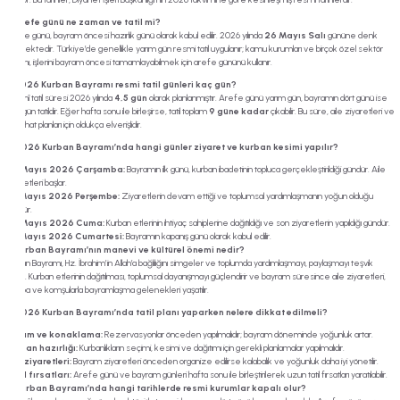
2. Arefe günü ne zaman ve tatil mi?
Arefe günü, bayram öncesi hazırlık günü olarak kabul edilir. 2026 yılında
26 Mayıs Salı
gününe denk
gelmektedir. Türkiye’de genellikle yarım gün resmi tatil uygulanır; kamu kurumları ve birçok özel sektör
çalışanı, işlerini bayram öncesi tamamlayabilmek için arefe gününü kullanır.
3. 2026 Kurban Bayramı resmi tatil günleri kaç gün?
Resmî tatil süresi 2026 yılında
4,5 gün
olarak planlanmıştır. Arefe günü yarım gün, bayramın dört günü ise
tam gün tatildir. Eğer hafta sonu ile birleşirse, tatil toplam
9 güne kadar
çıkabilir. Bu süre, aile ziyaretleri ve
seyahat planları için oldukça elverişlidir.
4. 2026 Kurban Bayramı’nda hangi günler ziyaret ve kurban kesimi yapılır?
27 Mayıs 2026 Çarşamba:
Bayramın ilk günü, kurban ibadetinin topluca gerçekleştirildiği gündür. Aile
ziyaretleri başlar.
28 Mayıs 2026 Perşembe:
Ziyaretlerin devam ettiği ve toplumsal yardımlaşmanın yoğun olduğu
gündür.
29 Mayıs 2026 Cuma:
Kurban etlerinin ihtiyaç sahiplerine dağıtıldığı ve son ziyaretlerin yapıldığı gündür.
30 Mayıs 2026 Cumartesi:
Bayramın kapanış günü olarak kabul edilir.
5. Kurban Bayramı’nın manevi ve kültürel önemi nedir?
Kurban Bayramı, Hz. İbrahim’in Allah’a bağlılığını simgeler ve toplumda yardımlaşmayı, paylaşmayı teşvik
eder. Kurban etlerinin dağıtılması, toplumsal dayanışmayı güçlendirir ve bayram süresince aile ziyaretleri,
akraba ve komşularla bayramlaşma gelenekleri yaşatılır.
6. 2026 Kurban Bayramı’nda tatil planı yaparken nelere dikkat edilmeli?
Ulaşım ve konaklama:
Rezervasyonlar önceden yapılmalıdır; bayram döneminde yoğunluk artar.
Kurban hazırlığı:
Kurbanlıkların seçimi, kesimi ve dağıtımı için gerekli planlamalar yapılmalıdır.
Aile ziyaretleri:
Bayram ziyaretleri önceden organize edilirse kalabalık ve yoğunluk daha iyi yönetilir.
Tatil fırsatları:
Arefe günü ve bayram günleri hafta sonu ile birleştirilerek uzun tatil fırsatları yaratılabilir.
7. Kurban Bayramı’nda hangi tarihlerde resmi kurumlar kapalı olur?