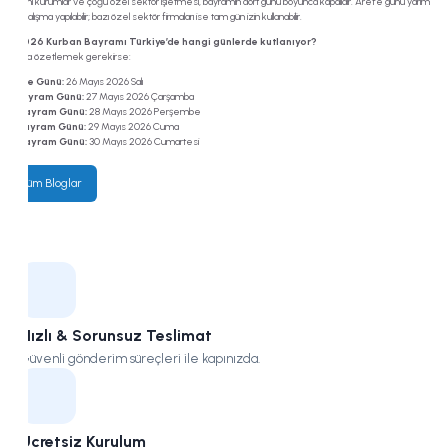
Resmî kurumlar ve çoğu özel sektör işletmesi, bayramın dört günü boyunca kapalıdır. Arefe günü yarım
gün çalışma yapılabilir; bazı özel sektör firmaları ise tam gün izin kullanabilir.
8. 2026 Kurban Bayramı Türkiye’de hangi günlerde kutlanıyor?
Kısaca özetlemek gerekirse:
Arefe Günü:
26 Mayıs 2026 Salı
1. Bayram Günü:
27 Mayıs 2026 Çarşamba
2. Bayram Günü:
28 Mayıs 2026 Perşembe
3. Bayram Günü:
29 Mayıs 2026 Cuma
4. Bayram Günü:
30 Mayıs 2026 Cumartesi
Tüm Bloglar
Hızlı & Sorunsuz Teslimat
Güvenli gönderim süreçleri ile kapınızda.
Ücretsiz Kurulum