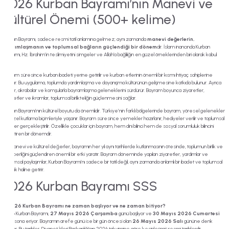
2026 Kurban Bayramı’nın Manevi ve
Kültürel Önemi (500+ kelime)
Kurban Bayramı, sadece resmi tatil anlamına gelmez; aynı zamanda
manevi değerlerin,
yardımlaşmanın ve toplumsal bağların güçlendiği bir dönem
dir. İslam inancında Kurban
Bayramı, Hz. İbrahim’in teslimiyetini simgeler ve Allah’a bağlılığın en güzel örneklerinden biri olarak kabul
edilir.
Bayram süresince kurban ibadeti yerine getirilir ve kurban etlerinin önemli bir kısmı ihtiyaç sahiplerine
dağıtılır. Bu uygulama, toplumda yardımlaşma ve dayanışma kültürünün gelişmesine katkıda bulunur. Ayrıca
aileler, akrabalar ve komşularla bayramlaşma geleneklerini sürdürür. Bayram boyunca ziyaretler,
sohbetler ve ikramlar, toplumsal birlikteliğin güçlenmesini sağlar.
Kurban Bayramı’nın kültürel boyutu da önemlidir. Türkiye’nin farklı bölgelerinde bayram, yöresel gelenekler
ve özel kutlama biçimleriyle yaşanır. Bayram süresince yemekler hazırlanır, hediyeler verilir ve toplumsal
ritüeller gerçekleştirilir. Özellikle çocuklar için bayram, hem dini bilinci hem de sosyal sorumluluk bilincini
pekiştiren bir dönemdir.
Bu manevi ve kültürel değerler, bayramın her yıl aynı tarihlerde kutlanmasının ötesinde, toplumun birlik ve
beraberliğini güçlendiren önemli bir etki yaratır. Bayram döneminde yapılan ziyaretler, yardımlar ve
toplumsal paylaşımlar, Kurban Bayramı’nı sadece bir tatil değil, aynı zamanda anlamlı bir ibadet ve toplumsal
etkinlik haline getirir.
2026 Kurban Bayramı SSS
1. 2026 Kurban Bayramı ne zaman başlıyor ve ne zaman bitiyor?
2026 Kurban Bayramı,
27 Mayıs 2026 Çarşamba
günü başlıyor ve
30 Mayıs 2026 Cumartesi
günü sona eriyor. Bayramın arefe günü ise bir gün öncesi olan
26 Mayıs 2026 Salı
gününe denk
geliyor. Bu tarihler, Diyanet İşleri Başkanlığı’nın 2026 takvimine göre kesinleşmiş resmi tarihlerdir.